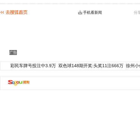
手机看新闻
分
广告
彩民车牌号投注中3.9万
双色球148期开奖:头奖11注666万
徐州小