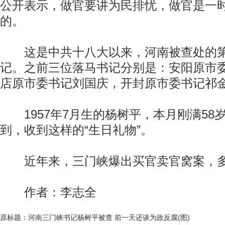
公开表示，做官要讲为民排忧，做官是一
的。
这是中共十八大以来，河南被查处的第
记。之前三位落马书记分别是：安阳原市
店原市委书记刘国庆，开封原市委书记祁
1957年7月生的杨树平，本月刚满58
动物系恋人啊 | 钟欣潼体验爱情哲学
南方
到，收到这样的“生日礼物”。
近年来，三门峡爆出买官卖官窝案，多
作者：李志全
原标题：河南三门峡书记杨树平被查 前一天还谈为政反腐(图)