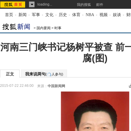
loading...
我的搜狐
邮件
首页
-
新闻
-
军事
-
文化
-
历史
-
体育
-
NBA
-
视频
-
娱谈
-
财
>
国内要闻
>
时事
河南三门峡书记杨树平被查 前
腐(图)
正文
我来说两句
(
人参与)
2015-07-22 22:46:00
来源：
中国新闻网