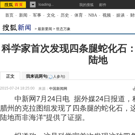
loading...
我的搜狐
邮件
首页
-
新闻
-
军事
-
文化
-
历史
-
体育
-
NBA
-
视频
-
娱谈
-
财
>
最新要闻
>
世态万象
科学家首次发现四条腿蛇化石
陆地
正文
我来说两句
(
人参与)
2015-07-24 18:25:00
来源：
中国新闻网
中新网7月24日电 据外媒24日报道，
腊州的克拉图组发现了四条腿的蛇化石，这
陆地而非海洋”提供了证据。