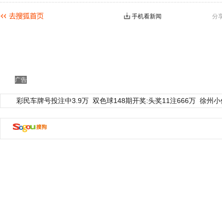
手机看新闻
分
广告
彩民车牌号投注中3.9万
双色球148期开奖:头奖11注666万
徐州小