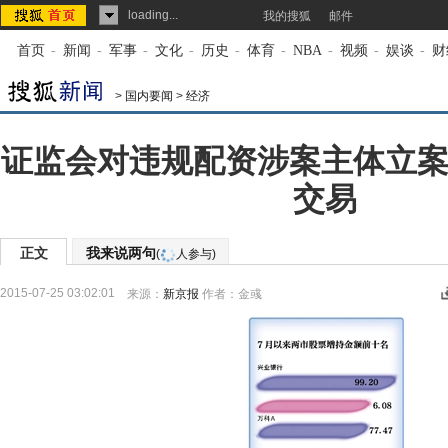
loading...
我的搜狐
邮件
首页
-
新闻
-
军事
-
文化
-
历史
-
体育
-
NBA
-
视频
-
娱谈
-
财
>
国内要闻
>
经济
证监会对违规配资涉案主体立案
交易
正文
我来说两句
(
人参与)
2015-07-25 03:02:01
来源：
新京报
作者：金彧