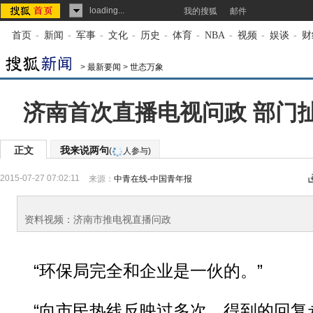
loading...
我的搜狐
邮件
首页
-
新闻
-
军事
-
文化
-
历史
-
体育
-
NBA
-
视频
-
娱谈
-
财
>
最新要闻
>
世态万象
济南首次直播电视问政 部门
正文
我来说两句
(
人参与)
2015-07-27 07:02:11
来源：
中青在线-中国青年报
资料视频：济南市推电视直播问政
“环保局完全和企业是一伙的。”
“向市民热线反映过多次，得到的回复