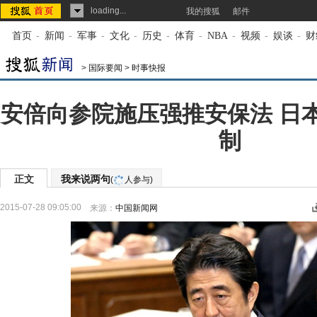
loading...
我的搜狐
邮件
首页
-
新闻
-
军事
-
文化
-
历史
-
体育
-
NBA
-
视频
-
娱谈
-
财
>
国际要闻
>
时事快报
安倍向参院施压强推安保法 日
制
正文
我来说两句
(
人参与)
2015-07-28 09:05:00
来源：
中国新闻网