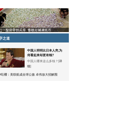
字之道
中国人明明比日本人穷,为
何看起来却更有钱?
中国人哪来这么多钱？[
详
细
]
神吐槽：
美联航成全球公敌 卓伟放大招解围