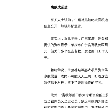
腐败成必然
有关人士认为，生猪补贴如此大面积地出
信息公开，加强外部监管。
事实上，近几年来，广东肇庆、韶关和阳
提供的资料显示，肇庆市广宁县畜牧兽医局
元，韶关市多个区县畜牧、发改部门工作人
等。
赖建华说，生猪补贴等惠农项目资金虽有
少数渠道，农民不可能天天上网、盯着这些
致信息不对称，留下了违规操作的空间。
此外，“畜牧等部门作为专项资金的主要
既当裁判员又当运动员，缺乏有效的外部监
检监察部门作为备案监督部门，邀请纪检监