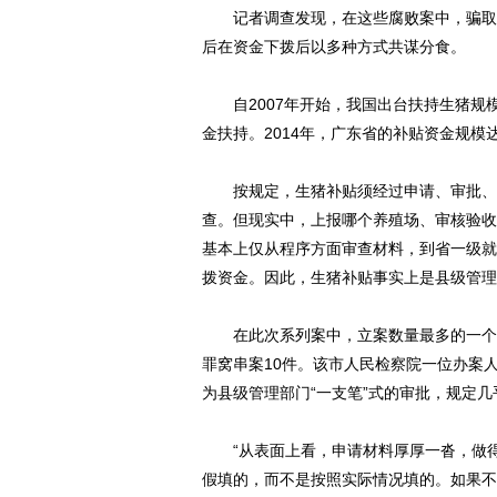
记者调查发现，在这些腐败案中，骗取补
后在资金下拨后以多种方式共谋分食。
自2007年开始，我国出台扶持生猪规
金扶持。2014年，广东省的补贴资金规模达
按规定，生猪补贴须经过申请、审批、公
查。但现实中，上报哪个养殖场、审核验收
基本上仅从程序方面审查材料，到省一级就
拨资金。因此，生猪补贴事实上是县级管理
在此次系列案中，立案数量最多的一个县
罪窝串案10件。该市人民检察院一位办案
为县级管理部门“一支笔”式的审批，规定
“从表面上看，申请材料厚厚一沓，做得
假填的，而不是按照实际情况填的。如果不