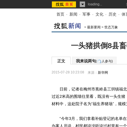
loading...
首页
-
新闻
-
军事
-
文化
-
历史
-
体
>
最新要闻
>
世态万象
一头猪拱倒8县畜
正文
我来说两句
(
人参与)
2015-07-28 10:23:08
来源：
新华网
日前，记者在梅州市蕉岭县三圳镇福北村
过近2米高的围墙往里看，既没有一头生猪
材料中，这处院子名为“福生养猪场”，规模为
“今年3月，我们拿着补贴登记的名单在
办案人员说，村民都说没听说过村里有一个