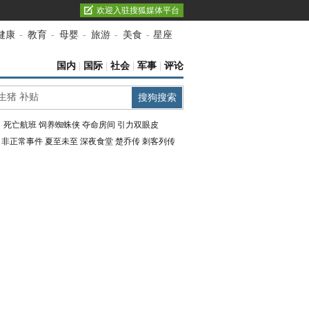
欢迎入驻搜狐媒体平台
健康
-
教育
-
母婴
-
旅游
-
美食
-
星座
国内
|
国际
|
社会
|
军事
|
评论
：
死亡航班
饲养蜘蛛侠
夺命房间
引力双眼皮
：
非正常事件
夏至未至
深夜食堂
楚乔传
刺客列传