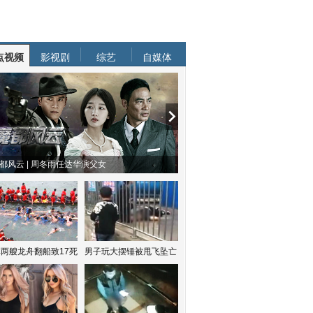
点视频
影视剧
综艺
自媒体
人啊 | 钟欣潼体验爱情哲学
南方有乔木 | “科创CP”渐入佳境
两艘龙舟翻船致17死
男子玩大摆锤被甩飞坠亡