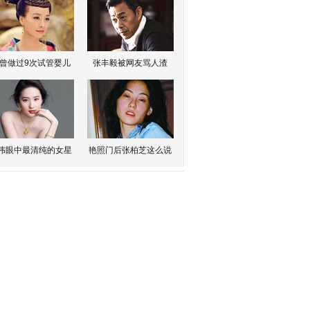
曾做过9次试管婴儿
张丰毅被网友骂人渣
伟眼中最清纯的女星
艳照门后张柏芝这么说