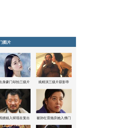
门图片
出身豪门却拍三级片
戏精演三级片获影帝
因嫖娼入狱现在复出
被孙红雷抛弃她入佛门