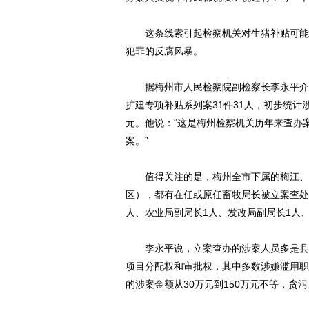
这条线索引起检察机关对生猪补贴可能存
犯罪的反腐风暴。
据梅州市人民检察院副检察长李永平介绍
扩建专项补贴系列案31件31人，初步统计涉
元。他说：“这是梅州检察机关历年来查办
案。”
值得关注的是，梅州全市下属的梅江、梅
区），都有在任或原任畜牧局长被立案查处
人、农业局副局长1人、发改局副局长1人
李永平说，立案查办的涉案人员多是县级
项目分配权和审批权，其中多数涉嫌滥用职
的涉案金额从30万元到150万元不等，贪