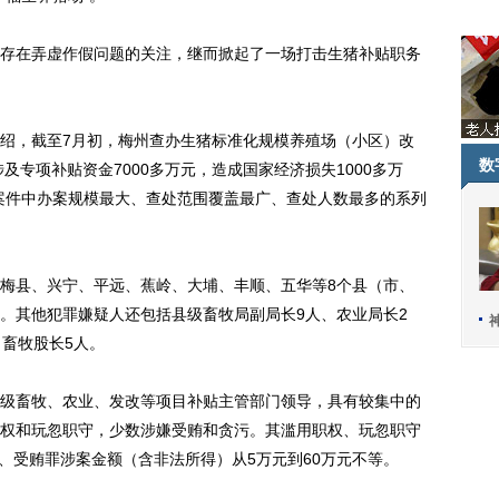
在弄虚作假问题的关注，继而掀起了一场打击生猪补贴职务
，截至7月初，梅州查办生猪标准化规模养殖场（小区）改
数
及专项补贴资金7000多万元，造成国家经济损失1000多万
案件中办案规模最大、查处范围覆盖最广、查处人数最多的系列
县、兴宁、平远、蕉岭、大埔、丰顺、五华等8个县（市、
。其他犯罪嫌疑人还包括县级畜牧局副局长9人、农业局长2
、畜牧股长5人。
畜牧、农业、发改等项目补贴主管部门领导，具有较集中的
权和玩忽职守，少数涉嫌受贿和贪污。其滥用职权、玩忽职守
污、受贿罪涉案金额（含非法所得）从5万元到60万元不等。