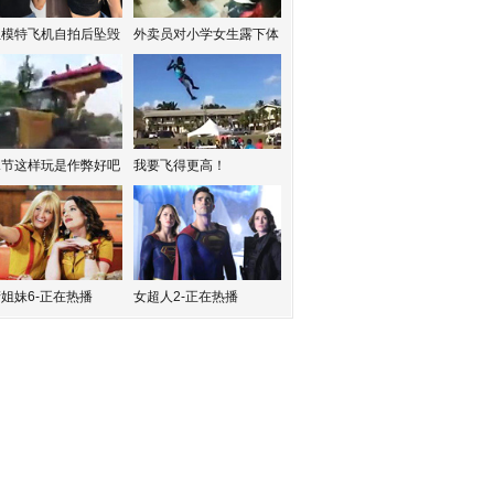
红模特飞机自拍后坠毁
外卖员对小学女生露下体
水节这样玩是作弊好吧
我要飞得更高！
姐妹6-正在热播
女超人2-正在热播