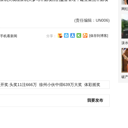
网
(责任编辑：UN006)
[保存到博客]
手机看新闻
分享：
泼
破产
开奖:头奖11注666万
徐州小伙中得639万大奖
体彩摇奖
我要发布