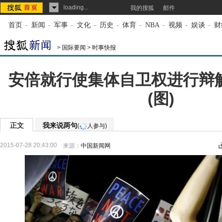
loading...
我的搜狐
邮件
首页
-
新闻
-
军事
-
文化
-
历史
-
体育
-
NBA
-
视频
-
娱谈
-
财
>
国际要闻
>
时事快报
安倍就行使集体自卫权进行辩
(图)
正文
我来说两句
(
人参与)
2015-07-28 20:43:00
来源：
中国新闻网