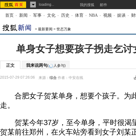
loading...
我的搜狐
邮件
首页
-
新闻
-
军事
-
文化
-
历史
-
体育
-
NBA
-
视频
-
娱谈
-
财
>
最新要闻
>
世态万象
单身女子想要孩子拐走乞讨
正文
我来说两句
(
人参与)
2015-07-29 07:26:06
来源：
综合
作者：中安在线
合肥女子贺某单身，想要个孩子。为此,
走。
贺某今年37岁，至今单身，平时很渴
贺某前往郑州，在火车站旁看到女子刘某