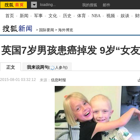
loading...
我的搜狐
邮件
首页
-
新闻
-
军事
-
文化
-
历史
-
体育
-
NBA
-
视频
-
娱谈
-
财
>
国际要闻
>
海外博览
英国7岁男孩患癌掉发 9岁“女友
正文
我来说两句
(
人参与)
2015-08-01 03:32:12
来源：
信息时报