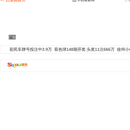
手机看新闻
分
广告
彩民车牌号投注中3.9万
双色球148期开奖:头奖11注666万
徐州小