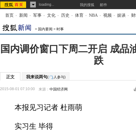
loading...
我的搜狐
邮件
首页
-
新闻
-
军事
-
文化
-
历史
-
体育
-
NBA
-
视频
-
娱谈
-
财
>
国内要闻
>
时事
国内调价窗口下周二开启 成品
跌
正文
我来说两句
(
人参与)
2015-08-01 07:10:00
来源：
中国经济网
本报见习记者 杜雨萌
实习生 毕得