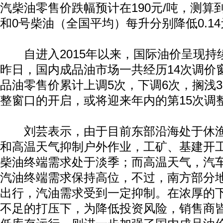
汽柴油零售价跌幅预计在190元/吨，测算
和0号柴油（全国平均）每升分别降低0.14元
自进入2015年以来，国际油价呈现持
昨日，国内成品油市场一共经历14次调价
品油零售价累计上调5次，下调6次，搁浅
整窗口的开启，或将迎来年内的第15次调
刘芸表示，由于目前东部沿海处于休渔
和高温天气抑制户外作业，工矿、基建开
柴油终端需求处于淡季；而高温天气，汽
汽油终端需求保持高位，不过，南方部分
出行，汽油需求受到一定抑制。在浓厚的
不足的打压下，为降低投资风险，销售商