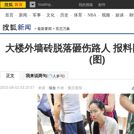
loading...
我的搜狐
邮件
首页
-
新闻
-
军事
-
文化
-
历史
-
体育
-
NBA
-
视频
-
娱谈
-
财
>
最新要闻
>
世态万象
大楼外墙砖脱落砸伤路人 报
(图)
正文
我来说两句
(
人参与)
2015-08-02 03:15:57
来源：
综合
作者：重庆晨报