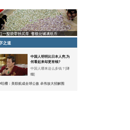
字之道
中国人明明比日本人穷,为
何看起来却更有钱?
中国人哪来这么多钱？[
详
细
]
神吐槽：
美联航成全球公敌 卓伟放大招解围