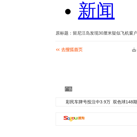
原标题：留尼汪岛发现30厘米疑似飞机窗户残
广告
彩民车牌号投注中3.9万
双色球148期