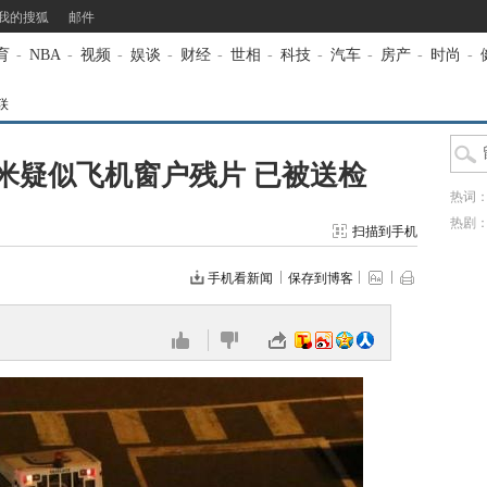
我的搜狐
邮件
育
-
NBA
-
视频
-
娱谈
-
财经
-
世相
-
科技
-
汽车
-
房产
-
时尚
-
联
米疑似飞机窗户残片 已被送检
热词
热剧
扫描到手机
手机看新闻
保存到博客