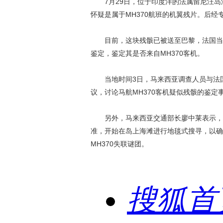
7月29日，位于印度洋的法属留尼汪岛海
怀疑是属于MH370航班的机翼残片。后经
目前，这块残骸已被送至巴黎，法国当局
鉴定，鉴定其是否来自MH370客机。
当地时间3日，马来西亚调查人员与法国
议，讨论马航MH370客机疑似残骸的鉴
另外，马来西亚交通部长廖中莱表示，马
准，开始在岛上海滩进行地毯式搜寻，以确
MH370失联谜团。