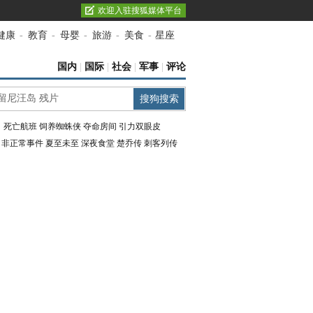
欢迎入驻搜狐媒体平台
健康
-
教育
-
母婴
-
旅游
-
美食
-
星座
国内
|
国际
|
社会
|
军事
|
评论
：
死亡航班
饲养蜘蛛侠
夺命房间
引力双眼皮
：
非正常事件
夏至未至
深夜食堂
楚乔传
刺客列传