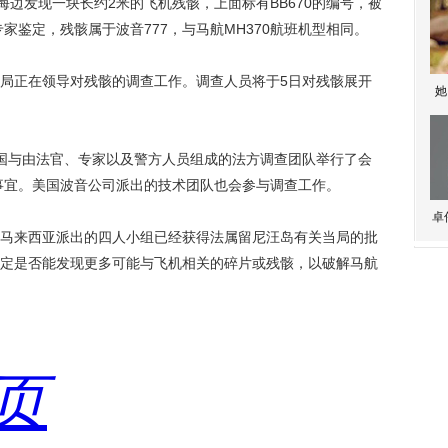
边发现一块长约2米的飞机残骸，上面标有BB670的编号，被
专家鉴定，残骸属于波音777，与马航MH370航班机型相同。
正在领导对残骸的调查工作。调查人员将于5日对残骸展开
她
与由法官、专家以及警方人员组成的法方调查团队举行了会
定事宜。美国波音公司派出的技术团队也会参与调查工作。
卓
来西亚派出的四人小组已经获得法属留尼汪岛有关当局的批
定是否能发现更多可能与飞机相关的碎片或残骸，以破解马航