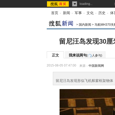
loading...
首页
-
新闻
-
军事
-
文化
-
历史
-
体
>
国内新闻
>
马航MH370失
留尼汪岛发现30厘
正文
我来说两句
(
人参与)
2015-08-05 07:47:00
来源：
中国新闻网
留尼汪岛发现形似飞机舷窗框架物体