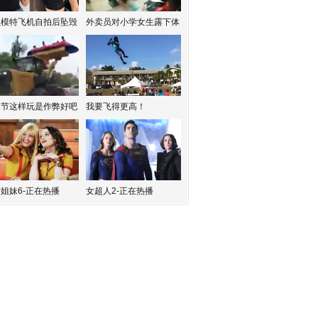
红模特飞机自拍后坠毁
外卖员对小学女生露下体
水节这样玩是作弊好吧
我要飞得更高！
姐妹6-正在热播
女超人2-正在热播