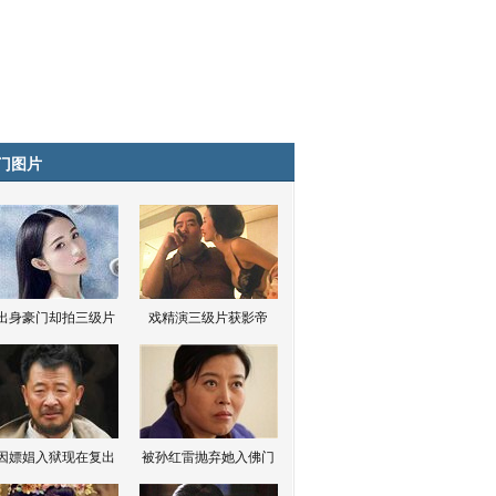
门图片
出身豪门却拍三级片
戏精演三级片获影帝
因嫖娼入狱现在复出
被孙红雷抛弃她入佛门