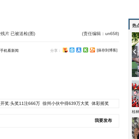
热
片 已被送检(图)
(责任编辑：un658)
[保存到博客]
手机看新闻
分享：
动
开奖:头奖11注666万
徐州小伙中得639万大奖
体彩摇奖
桂林
我要发布