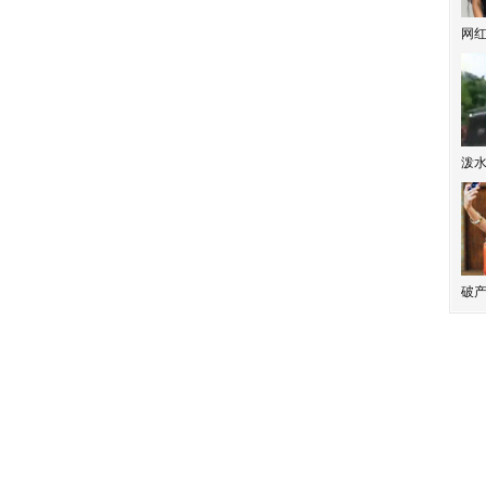
网
泼
破产