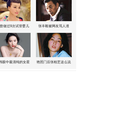
曾做过9次试管婴儿
张丰毅被网友骂人渣
伟眼中最清纯的女星
艳照门后张柏芝这么说