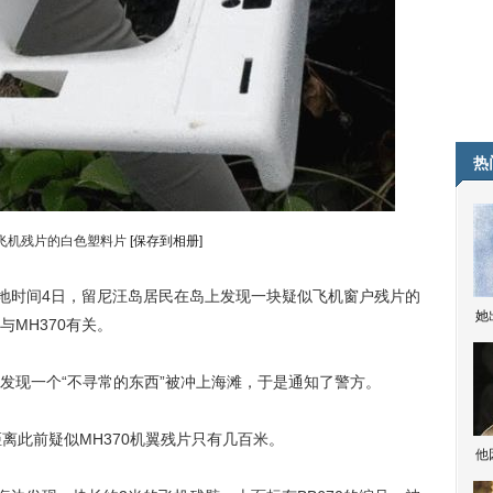
热
飞机残片的白色塑料片
[保存到相册]
地时间4日，留尼汪岛居民在岛上发现一块疑似飞机窗户残片的
她
MH370有关。
现一个“不寻常的东西”被冲上海滩，于是通知了警方。
此前疑似MH370机翼残片只有几百米。
他