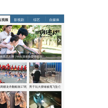
点视频
影视剧
综艺
自媒体
物系恋人啊 | 钟欣潼体验爱情哲学
南方有乔木 | “科创CP”渐入佳境
两艘龙舟翻船致17死
男子玩大摆锤被甩飞坠亡