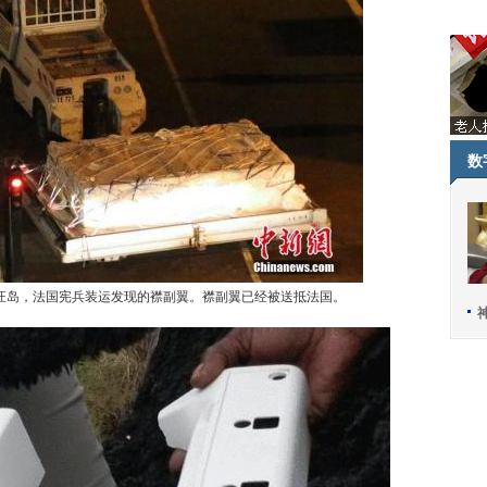
数
留尼汪岛，法国宪兵装运发现的襟副翼。襟副翼已经被送抵法国。