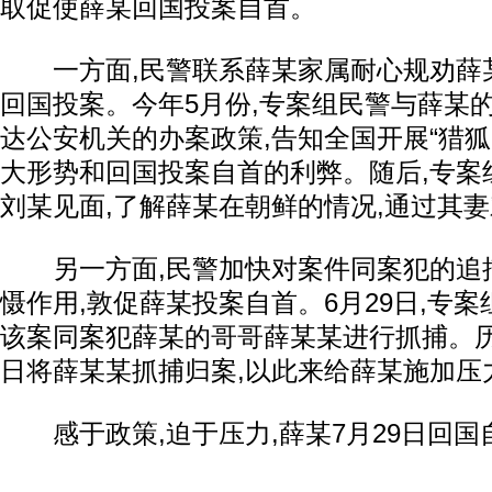
取促使薛某回国投案自首。
一方面,民警联系薛某家属耐心规劝薛某
回国投案。今年5月份,专案组民警与薛某的
达公安机关的办案政策,告知全国开展“猎狐2
大形势和回国投案自首的利弊。随后,专案
刘某见面,了解薛某在朝鲜的情况,通过其
另一方面,民警加快对案件同案犯的追捕
慑作用,敦促薛某投案自首。6月29日,专
该案同案犯薛某的哥哥薛某某进行抓捕。历时
日将薛某某抓捕归案,以此来给薛某施加压
感于政策,迫于压力,薛某7月29日回国