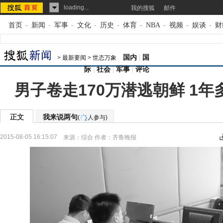
loading...
我的搜狐
邮件
首页
-
新闻
-
军事
-
文化
-
历史
-
体育
-
NBA
-
视频
-
娱谈
-
财
国内
|
国
>
最新要闻
>
世态万象
际
|
社会
|
军事
|
评论
男子卷走170万潜逃朝鲜 1
正文
我来说两句
(
人参与)
2015-08-05 16:15:07
来源：
综合
作者：齐鲁晚报