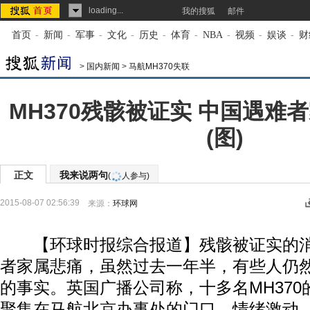
loading...
我的搜狐
邮件
首页
-
新闻
-
军事
-
文化
-
历史
-
体育
-
NBA
-
视频
-
娱谈
-
财
>
国内新闻
>
马航MH370失联
MH370残骸被证实 中国遇难
(图)
正文
我来说两句
(
人参与)
2015-08-07 02:56:39
来源：
环球网
【环球时报综合报道】残骸被证实的消
者家属悲痛，虽然过去一年半，有些人仍
的事实。英国广播公司称，十多名MH370
聚集在马航北京办事处的门口，情绪激动