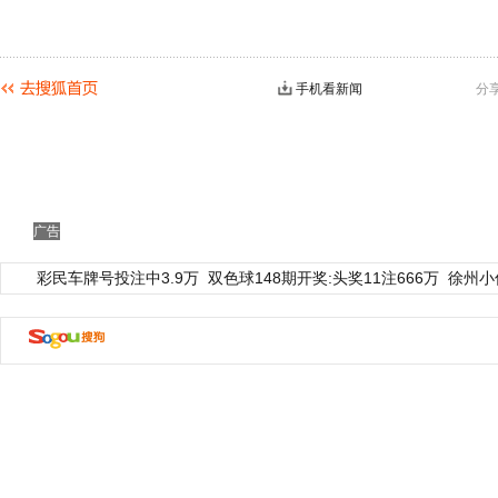
手机看新闻
分
广告
彩民车牌号投注中3.9万
双色球148期开奖:头奖11注666万
徐州小