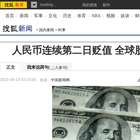
loading...
我的搜狐
邮件
首页
-
新闻
-
军事
-
文化
-
历史
-
体育
-
NBA
-
视频
-
娱谈
-
财
>
国内要闻
>
时事
人民币连续第二日贬值 全球股
正文
我来说两句
(
人参与)
2015-08-13 03:23:00
来源：
中国新闻网