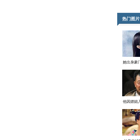
热门图片
她出身豪
他因嫖娼