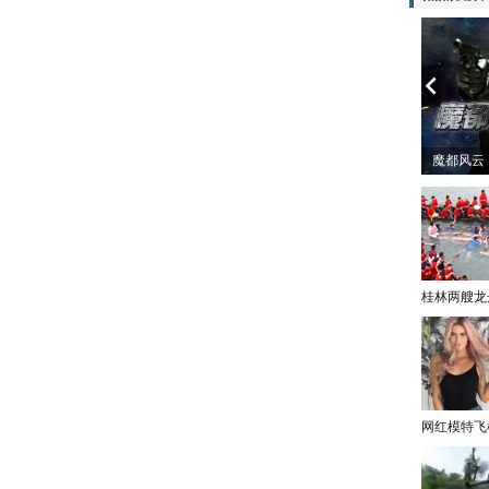
情哲学
南方有乔木 | “科创CP”渐入佳境
魔都风云 
桂林两艘龙
网红模特飞