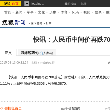
loading...
我的搜狐
邮件
首页
-
新闻
-
军事
-
文化
-
历史
-
体育
-
NBA
-
视频
-
娱谈
-
财
>
国内要闻
>
时事
快讯：人民币中间价再跌70
正文
我来说两句
(
人参与)
2015-08-13 09:32:24
来源：
云南信息报
【快讯：人民币中间价再跌700基点】财联社13日讯，人民币兑美元中间
1.11%；上日中间价报6.3306，收报6.3870。
手机看新闻
分