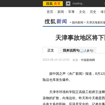
loading...
首页
-
新闻
-
军事
-
文化
-
历史
-
体
>
国内新闻
>
天津滨海新区
天津事故地区将下雨
正文
我来说两句
(
人参与)
2015-08-14 15:14:52
来源：
中国新闻网
据中国之声《央广新闻》报道，8月12日
险品仓库发生爆炸。
天津市环境科学院正高级工程师王连卿指
染物的扩散，向海边吹。昨天和今天都是西
会有太多的影响，应该是安全的。记者在事