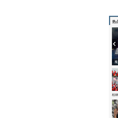
热
潼体验爱情哲学
南方有乔木 | “科创CP”渐入佳境
魔
桂林