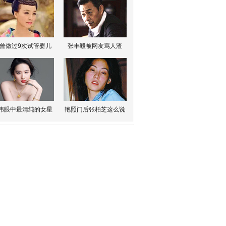
曾做过9次试管婴儿
张丰毅被网友骂人渣
伟眼中最清纯的女星
艳照门后张柏芝这么说