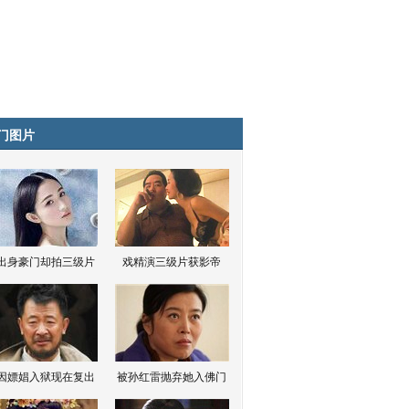
门图片
出身豪门却拍三级片
戏精演三级片获影帝
因嫖娼入狱现在复出
被孙红雷抛弃她入佛门