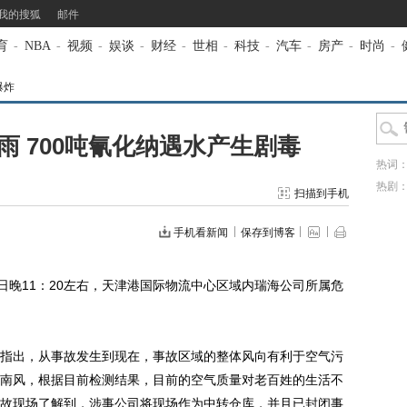
我的搜狐
邮件
育
-
NBA
-
视频
-
娱谈
-
财经
-
世相
-
科技
-
汽车
-
房产
-
时尚
-
爆炸
 700吨氰化纳遇水产生剧毒
热词
热剧
扫描到手机
手机看新闻
保存到博客
晚11：20左右，天津港国际物流中心区域内瑞海公司所属危
出，从事故发生到现在，事故区域的整体风向有利于空气污
南风，根据目前检测结果，目前的空气质量对老百姓的生活不
故现场了解到，涉事公司将现场作为中转仓库，并且已封闭事