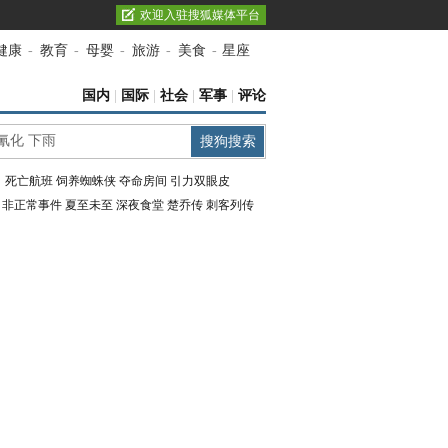
欢迎入驻搜狐媒体平台
健康
-
教育
-
母婴
-
旅游
-
美食
-
星座
国内
|
国际
|
社会
|
军事
|
评论
：
死亡航班
饲养蜘蛛侠
夺命房间
引力双眼皮
：
非正常事件
夏至未至
深夜食堂
楚乔传
刺客列传