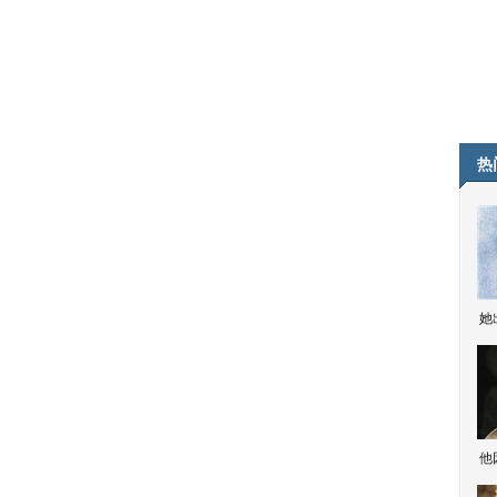
热
她
他