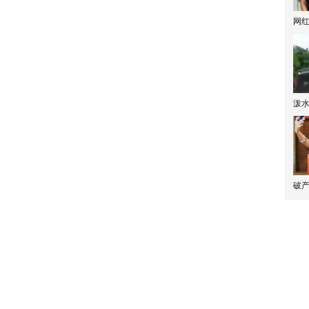
网
泼
破产