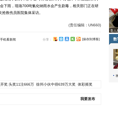
会下雨，现场700吨氰化钠雨水会产生剧毒，相关部门正在研
次抢救伤员医院集体采访。
(责任编辑：UN660)
数
[保存到博客]
手机看新闻
分享：
开奖:头奖11注666万
徐州小伙中得639万大奖
体彩摇奖
我要发布