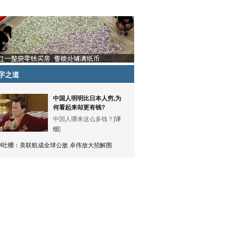
字之道
中国人明明比日本人穷,为
何看起来却更有钱?
中国人哪来这么多钱？[
详
细
]
神吐槽：
美联航成全球公敌 卓伟放大招解围