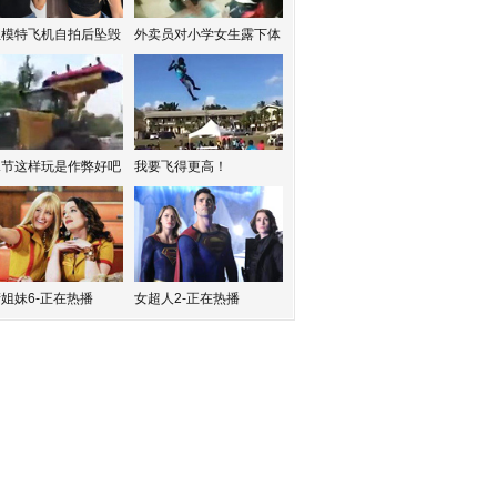
红模特飞机自拍后坠毁
外卖员对小学女生露下体
水节这样玩是作弊好吧
我要飞得更高！
姐妹6-正在热播
女超人2-正在热播