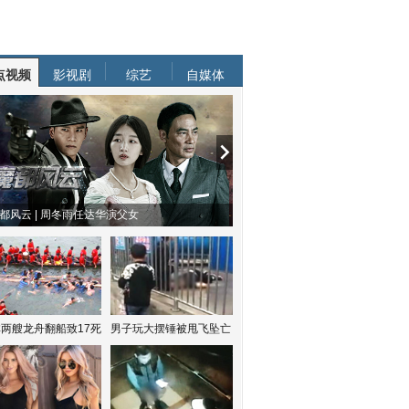
点视频
影视剧
综艺
自媒体
都风云 | 周冬雨任达华演父女
两艘龙舟翻船致17死
男子玩大摆锤被甩飞坠亡