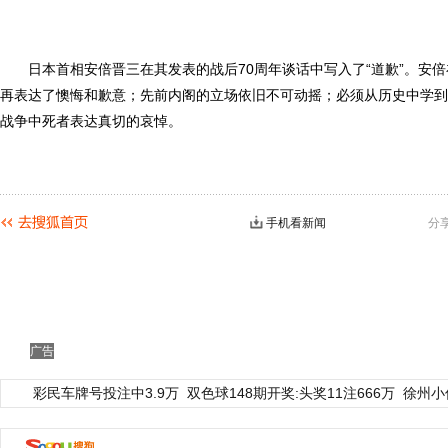
日本首相安倍晋三在其发表的战后70周年谈话中写入了“道歉”。安倍
再表达了懊悔和歉意；先前内阁的立场依旧不可动摇；必须从历史中学到
战争中死者表达真切的哀悼。
手机看新闻
分
广告
彩民车牌号投注中3.9万
双色球148期开奖:头奖11注666万
徐州小