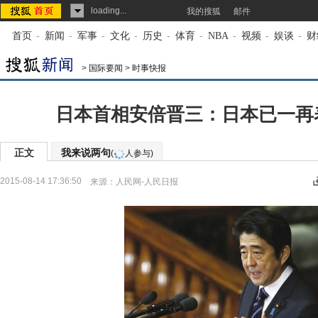
loading...
我的搜狐
邮件
首页
-
新闻
-
军事
-
文化
-
历史
-
体育
-
NBA
-
视频
-
娱谈
-
财
>
国际要闻
>
时事快报
日本首相安倍晋三：日本已一再
正文
我来说两句
(
人参与)
2015-08-14 17:36:50
来源：
人民网-人民日报