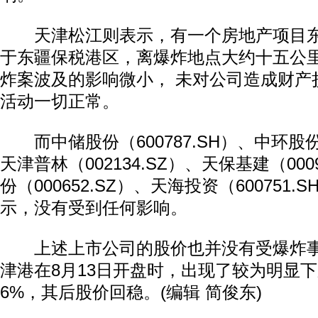
天津松江则表示，有一个房地产项目东
于东疆保税港区，离爆炸地点大约十五公
炸案波及的影响微小， 未对公司造成财产
活动一切正常。
而中储股份（600787.SH）、中环股份（0
天津普林（002134.SZ）、天保基建（000
动物系恋人啊 | 钟欣潼体验爱情哲学
南方
份（000652.SZ）、天海投资（600751.
示，没有受到任何影响。
上述上市公司的股价也并没有受爆炸事
津港在8月13日开盘时，出现了较为明显
6%，其后股价回稳。(编辑 简俊东)