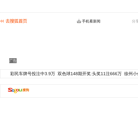
手机看新闻
分
广告
彩民车牌号投注中3.9万
双色球148期开奖:头奖11注666万
徐州小