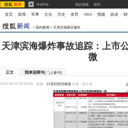
loading...
我的搜狐
邮件
首页
-
新闻
-
军事
-
文化
-
历史
-
体育
-
NBA
-
视频
-
娱谈
-
财
>
国内新闻
>
天津滨海新区爆炸
天津滨海爆炸事故追踪：上市
微
正文
我来说两句
(
人参与)
2015-08-16 05:16:08
来源：
21世纪经济报道
作者：彭小东