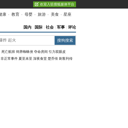
欢迎入驻搜狐媒体平台
健康
-
教育
-
母婴
-
旅游
-
美食
-
星座
国内
|
国际
|
社会
|
军事
|
评论
：
死亡航班
饲养蜘蛛侠
夺命房间
引力双眼皮
：
非正常事件
夏至未至
深夜食堂
楚乔传
刺客列传