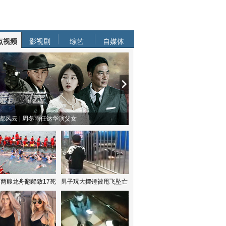
点视频
影视剧
综艺
自媒体
都风云 | 周冬雨任达华演父女
两艘龙舟翻船致17死
男子玩大摆锤被甩飞坠亡