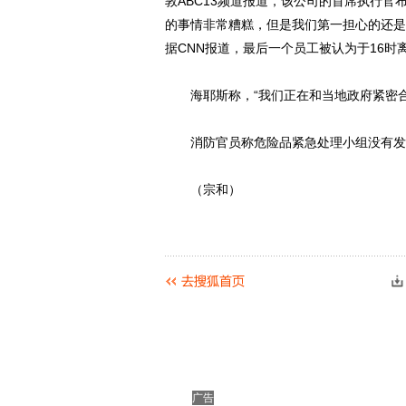
敦ABC13频道报道，该公司的首席执行官
的事情非常糟糕，但是我们第一担心的还是
据CNN报道，最后一个员工被认为于16时
海耶斯称，“我们正在和当地政府紧密合
消防官员称危险品紧急处理小组没有发
（宗和）
动物系恋人啊 | 钟欣
广告