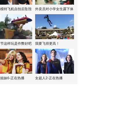
红模特飞机自拍后坠毁
外卖员对小学女生露下体
水节这样玩是作弊好吧
我要飞得更高！
姐妹6-正在热播
女超人2-正在热播