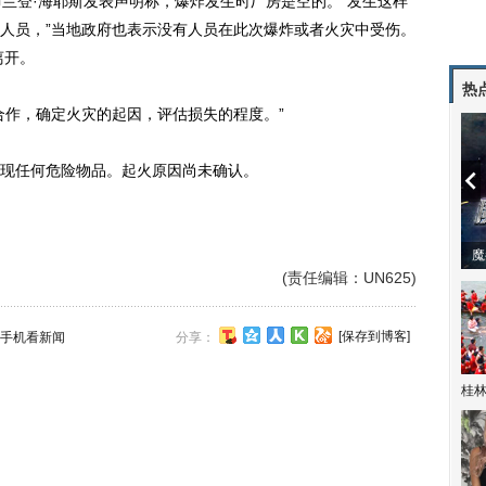
布兰登·海耶斯发表声明称，爆炸发生时厂房是空的。“发生这样
人员，”当地政府也表示没有人员在此次爆炸或者火灾中受伤。
离开。
热
作，确定火灾的起因，评估损失的程度。”
现任何危险物品。起火原因尚未确认。
潼体验爱情哲学
南方有乔木 | “科创CP”渐入佳境
魔
(责任编辑：UN625)
[保存到博客]
手机看新闻
分享：
桂林