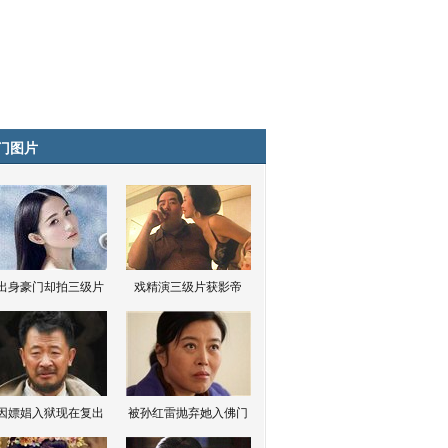
门图片
出身豪门却拍三级片
戏精演三级片获影帝
因嫖娼入狱现在复出
被孙红雷抛弃她入佛门