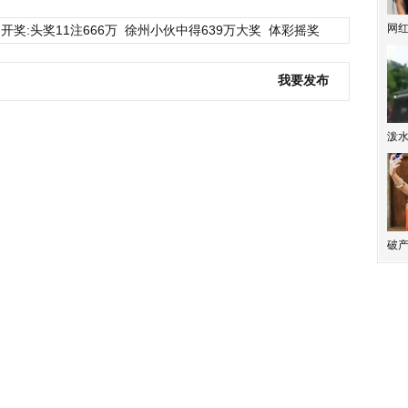
网
开奖:头奖11注666万
徐州小伙中得639万大奖
体彩摇奖
我要发布
泼
破产