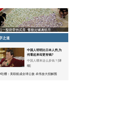
字之道
中国人明明比日本人穷,为
何看起来却更有钱?
中国人哪来这么多钱？[
详
细
]
神吐槽：
美联航成全球公敌 卓伟放大招解围