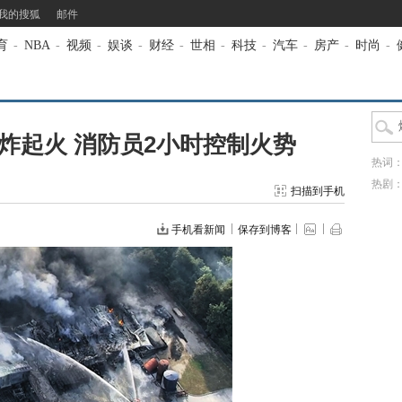
我的搜狐
邮件
育
-
NBA
-
视频
-
娱谈
-
财经
-
世相
-
科技
-
汽车
-
房产
-
时尚
-
炸起火 消防员2小时控制火势
热词
热剧
扫描到手机
手机看新闻
保存到博客