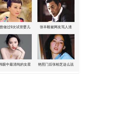
曾做过9次试管婴儿
张丰毅被网友骂人渣
伟眼中最清纯的女星
艳照门后张柏芝这么说