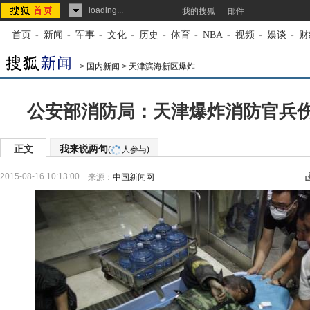
loading...
我的搜狐
邮件
首页
-
新闻
-
军事
-
文化
-
历史
-
体育
-
NBA
-
视频
-
娱谈
-
财
>
国内新闻
>
天津滨海新区爆炸
公安部消防局：天津爆炸消防官兵
正文
我来说两句
(
人参与)
2015-08-16 10:13:00
来源：
中国新闻网