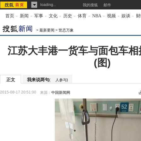
loading...
我的搜狐
邮件
首页
-
新闻
-
军事
-
文化
-
历史
-
体育
-
NBA
-
视频
-
娱谈
-
财
>
最新要闻
>
世态万象
江苏大丰港一货车与面包车相撞
(图)
正文
我来说两句
(
人参与)
2015-08-17 20:51:00
来源：
中国新闻网