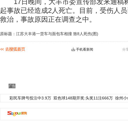
17日晚间，大丰市委宣传部发来通稿称
起事故已经造成2人死亡。目前，受伤人
救治，事故原因正在调查之中。
原标题：江苏大丰港一货车与面包车相撞 致8人死伤(图)
手机看新闻
分
动物系恋人啊 | 钟欣潼体验爱情哲学
南方
广告
彩民车牌号投注中3.9万
双色球148期开奖:头奖11注666万
徐州小