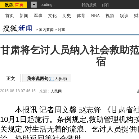
loading...
我的搜狐
邮件
首页
-
新闻
-
军事
-
文化
-
历史
-
体育
-
NBA
-
视频
-
娱谈
-
财
>
国内要闻
>
时事
甘肃将乞讨人员纳入社会救助范
宿
正文
我来说两句
(
人参与)
2015-08-18 07:46:15
来源：
人民网
本报讯 记者周文馨 赵志锋 《甘肃省
10月1日起施行。条例规定,救助管理机构
关规定,对生活无着的流浪、乞讨人员提供
治、协助返回等社会救助。