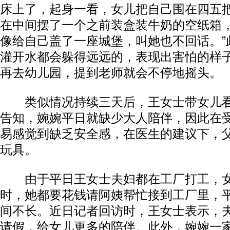
床上了，起身一看，女儿把自己围在四五把
在中间摆了一个之前装盒装牛奶的空纸箱
像给自己盖了一座城堡，叫她也不回话。”
灌开水都会躲得远远的，表现出害怕的样
再去幼儿园，提到老师就会不停地摇头。
类似情况持续三天后，王女士带女儿看
告知，婉婉平日就缺少大人陪伴，因此在
动物系恋人啊 | 钟欣潼体验爱情哲学
南方
易感觉到缺乏安全感，在医生的建议下，
玩具。
由于平日王女士夫妇都在工厂打工，女
时，她都要花钱请阿姨帮忙接到工厂里，
间不长。近日记者回访时，王女士表示，
请假，给女儿更多的陪伴。此外，婉婉一