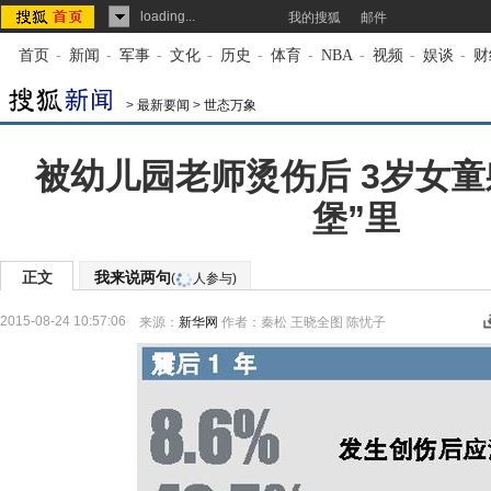
loading...
我的搜狐
邮件
首页
-
新闻
-
军事
-
文化
-
历史
-
体育
-
NBA
-
视频
-
娱谈
-
财
>
最新要闻
>
世态万象
被幼儿园老师烫伤后 3岁女童
堡”里
正文
我来说两句
(
人参与)
2015-08-24 10:57:06
来源：
新华网
作者：秦松 王晓全图 陈忧子