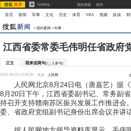
loading...
我的搜狐
邮件
首页
-
新闻
-
军事
-
文化
-
历史
-
体育
-
NBA
-
视频
-
娱谈
-
财
>
国内要闻
>
时事
江西省委常委毛伟明任省政府党
正文
我来说两句
(
人参与)
2015-08-24 13:39:00
来源：
人民网
人民网北京8月24日电（唐嘉艺）据《
8月20日下午，江西省委副书记、常务副
持召开支持赣南苏区振兴发展工作推进会
委、省政府党组副书记身份出席会议并讲
据人民网地方领导资料库显示，毛伟明