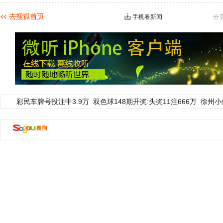
手机看新闻
分
彩民车牌号投注中3.9万
双色球148期开奖:头奖11注666万
徐州小
动物系恋人啊 | 钟欣潼体验爱情哲学
南方