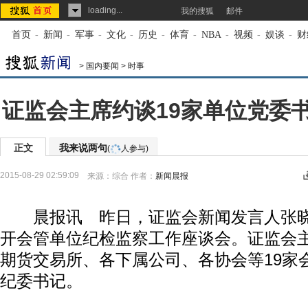
loading...
我的搜狐
邮件
首页
-
新闻
-
军事
-
文化
-
历史
-
体育
-
NBA
-
视频
-
娱谈
-
财
>
国内要闻
>
时事
证监会主席约谈19家单位党委
正文
我来说两句
(
人参与)
2015-08-29 02:59:09
来源：
综合
作者：
新闻晨报
晨报讯 昨日，证监会新闻发言人张晓
开会管单位纪检监察工作座谈会。证监会
期货交易所、各下属公司、各协会等19家
纪委书记。