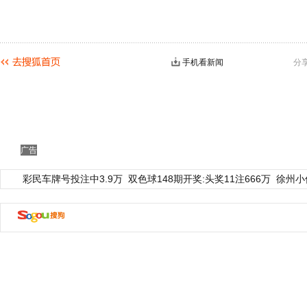
手机看新闻
分
广告
彩民车牌号投注中3.9万
双色球148期开奖:头奖11注666万
徐州小