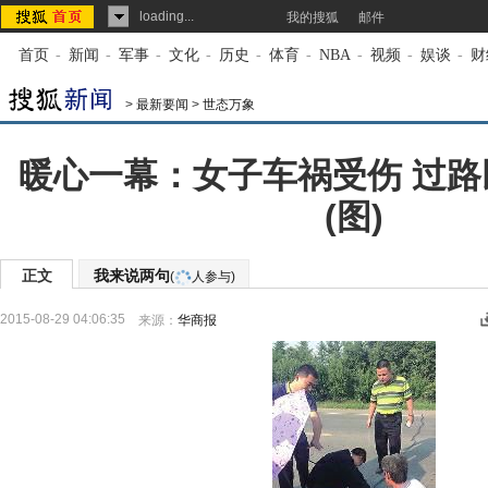
loading...
我的搜狐
邮件
首页
-
新闻
-
军事
-
文化
-
历史
-
体育
-
NBA
-
视频
-
娱谈
-
财
>
最新要闻
>
世态万象
暖心一幕：女子车祸受伤 过
(图)
正文
我来说两句
(
人参与)
2015-08-29 04:06:35
来源：
华商报