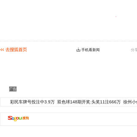
手机看新闻
分
广告
彩民车牌号投注中3.9万
双色球148期开奖:头奖11注666万
徐州小