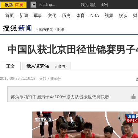
loading...
我的搜狐
邮件
首页
-
新闻
-
军事
-
文化
-
历史
-
体育
-
NBA
-
视频
-
娱谈
-
财
>
国内要闻
>
时事
中国队获北京田径世锦赛男子4
正文
我来说两句
(
人参与)
2015-08-29 21:16:18
来源：
新华社
苏炳添领衔中国男子4×100米接力队晋级世锦赛决赛