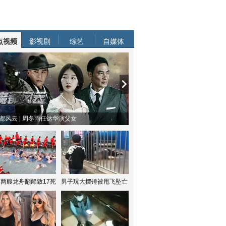
点视频
影视剧
综艺
自媒体
都风云 | 周冬雨任达华演父女
两艘龙舟翻船致17死
男子玩大摆锤被甩飞坠亡