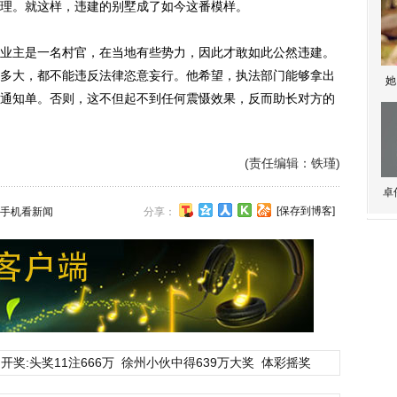
理。就这样，违建的别墅成了如今这番模样。
主是一名村官，在当地有些势力，因此才敢如此公然违建。
多大，都不能违反法律恣意妄行。他希望，执法部门能够拿出
她
通知单。否则，这不但起不到任何震慑效果，反而助长对方的
(责任编辑：铁瑾)
卓
[保存到博客]
手机看新闻
分享：
开奖:头奖11注666万
徐州小伙中得639万大奖
体彩摇奖