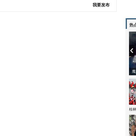
我要发布
热
潼体验爱情哲学
南方有乔木 | “科创CP”渐入佳境
魔
桂林