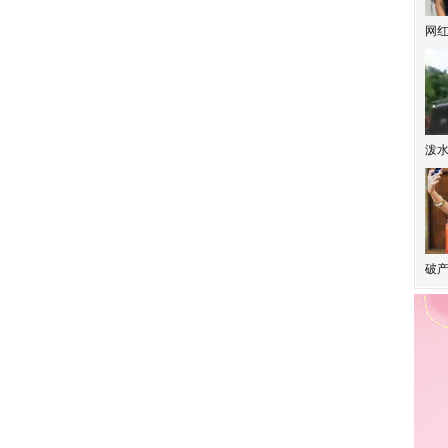
网
泼
破产