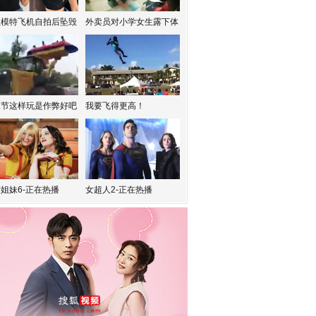
红模特飞机自拍后坠毁
外卖员对小学女生露下体
水节这样玩是作弊好吧
我要飞得更高！
姐妹6-正在热播
女超人2-正在热播