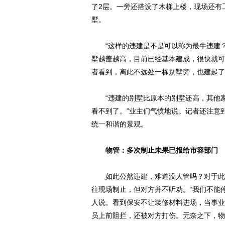
了2层。一旁还搭设了木梯上楼，现场还有
墅。
“这样的违建是不是可以称为最牛违建？
墅越盖越高，目前已经基本建成，很快就可
者看到，离此不远处一栋别墅旁，也建起了
“违建的别墅比原本的别墅还高，其他家
看不到了。”业主们气愤地说。记者还注意
统一和谐的景观。
物管：多次制止未果已报给市容部门
如此公然违建，难道没人管吗？对于此事
往现场制止，但对方并不听劝。“我们不能
人说。看到保安不让装修材料进场，当事业
员上前阻拦，还被对方打伤。无奈之下，物