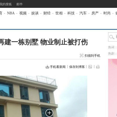
我的搜狐
邮件
育
-
NBA
-
视频
-
娱谈
-
财经
-
世相
-
科技
-
汽车
-
房产
-
时尚
-
再建一栋别墅 物业制止被打伤
热词
热剧
扫描到手机
手机看新闻
保存到博客