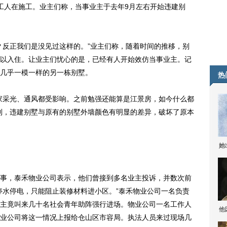
工人在施工。业主们称，当事业主于去年9月左右开始违建别
反正我们是没见过这样的。”业主们称，随着时间的推移，别
以入住。让业主们忧心的是，已经有人开始效仿当事业主。记
几乎一模一样的另一栋别墅。
热
采光、通风都受影响。之前勉强还能算是江景房，如今什么都
到，违建别墅与原有的别墅外墙颜色有明显的差异，破坏了原本
她
，泰禾物业公司表示，他们曾接到多名业主投诉，并数次前
停水停电，只能阻止装修材料进小区。”泰禾物业公司一名负责
主竟叫来几十名社会青年助阵强行进场。物业公司一名工作人
他
业公司将这一情况上报给仓山区市容局。执法人员来过现场几