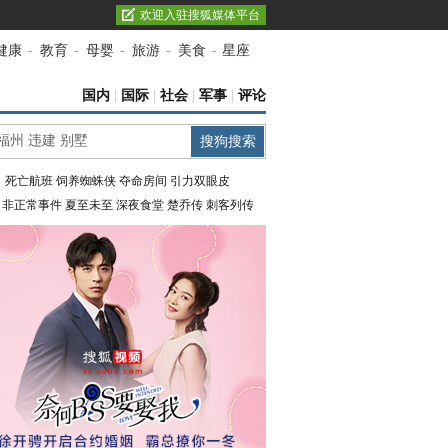
欢迎入驻搜狐媒体平台
健康
-
教育
-
母婴
-
旅游
-
美食
-
星座
国内
|
国际
|
社会
|
军事
|
评论
：
死亡航班
饲养蜘蛛侠
夺命房间
引力双眼皮
：
非正常事件
夏至未至
深夜食堂
楚乔传
刺客列传