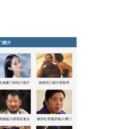
门图片
出身豪门却拍三级片
戏精演三级片获影帝
因嫖娼入狱现在复出
被孙红雷抛弃她入佛门