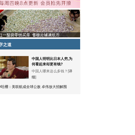
字之道
中国人明明比日本人穷,为
何看起来却更有钱?
中国人哪来这么多钱？[
详
细
]
神吐槽：
美联航成全球公敌 卓伟放大招解围