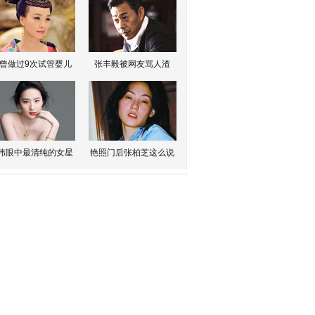
曾做过9次试管婴儿
张丰毅被网友骂人渣
伟眼中最清纯的女星
艳照门后张柏芝这么说