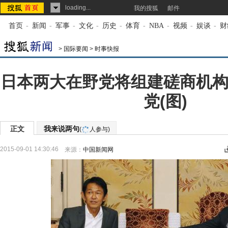
loading...
我的搜狐
邮件
首页
-
新闻
-
军事
-
文化
-
历史
-
体育
-
NBA
-
视频
-
娱谈
-
财
>
国际要闻
>
时事快报
日本两大在野党将组建磋商机构
党(图)
正文
我来说两句
(
人参与)
2015-09-01 14:30:46
来源：
中国新闻网