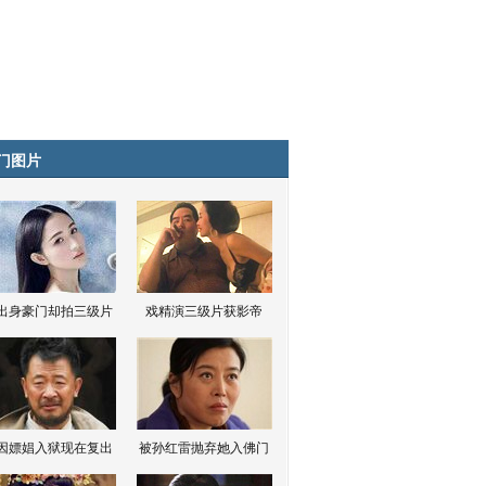
门图片
出身豪门却拍三级片
戏精演三级片获影帝
因嫖娼入狱现在复出
被孙红雷抛弃她入佛门