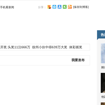
[保存到博客]
手机看新闻
分享：
热
开奖:头奖11注666万
徐州小伙中得639万大奖
体彩摇奖
我要发布
她
他