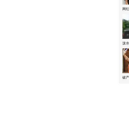
网
泼
破产