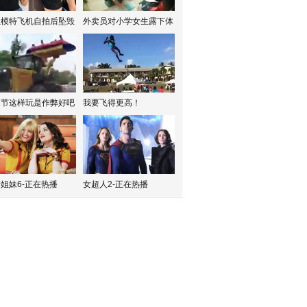
红模特飞机自拍后坠毁
外卖员对小学女生露下体
水节这样玩是作弊好吧
我要飞得更高！
姐妹6-正在热播
女超人2-正在热播