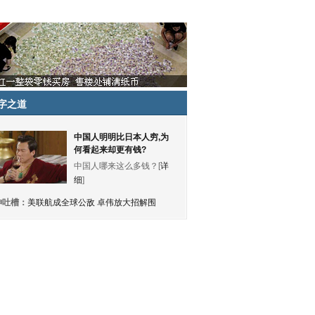
字之道
中国人明明比日本人穷,为
何看起来却更有钱?
中国人哪来这么多钱？[
详
细
]
神吐槽：
美联航成全球公敌 卓伟放大招解围