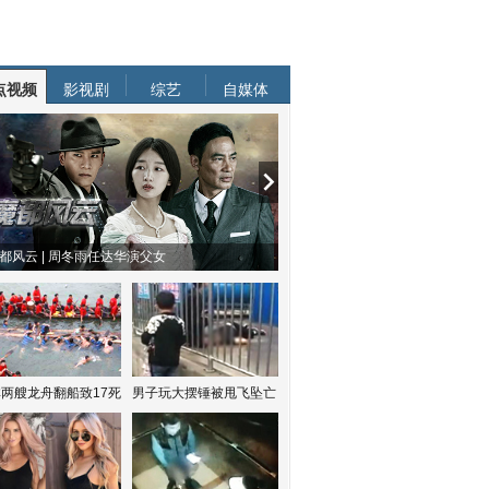
点视频
影视剧
综艺
自媒体
都风云 | 周冬雨任达华演父女
两艘龙舟翻船致17死
男子玩大摆锤被甩飞坠亡