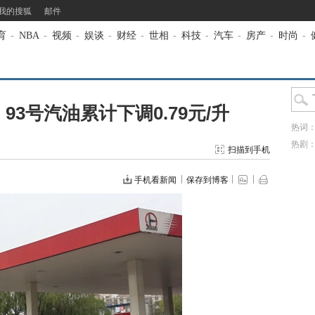
我的搜狐
邮件
育
-
NBA
-
视频
-
娱谈
-
财经
-
世相
-
科技
-
汽车
-
房产
-
时尚
-
93号汽油累计下调0.79元/升
热词
热剧
扫描到手机
手机看新闻
保存到博客