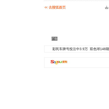
广告
彩民车牌号投注中3.9万
双色球148期