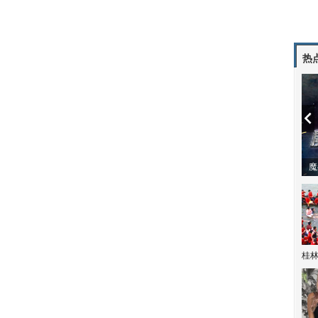
热
潼体验爱情哲学
南方有乔木 | “科创CP”渐入佳境
魔
桂林