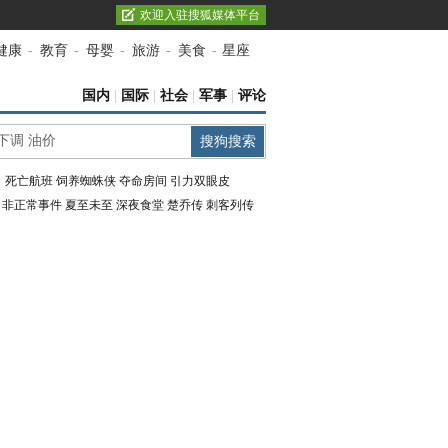
欢迎入驻搜狐媒体平台
健康
-
教育
-
母婴
-
旅游
-
美食
-
星座
国内
|
国际
|
社会
|
军事
|
评论
：
死亡航班
饲养蜘蛛侠
夺命房间
引力双眼皮
：
非正常事件
夏至未至
深夜食堂
楚乔传
刺客列传