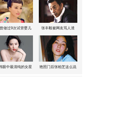
曾做过9次试管婴儿
张丰毅被网友骂人渣
伟眼中最清纯的女星
艳照门后张柏芝这么说