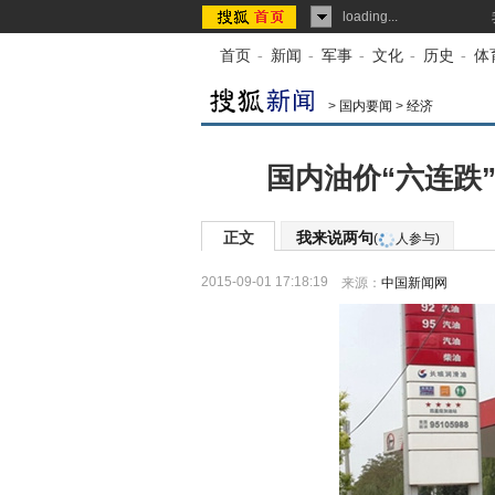
loading...
首页
-
新闻
-
军事
-
文化
-
历史
-
体
>
国内要闻
>
经济
国内油价“六连跌” 
正文
我来说两句
(
人参与)
2015-09-01 17:18:19
来源：
中国新闻网