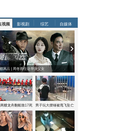
点视频
影视剧
综艺
自媒体
都风云 | 周冬雨任达华演父女
两艘龙舟翻船致17死
男子玩大摆锤被甩飞坠亡