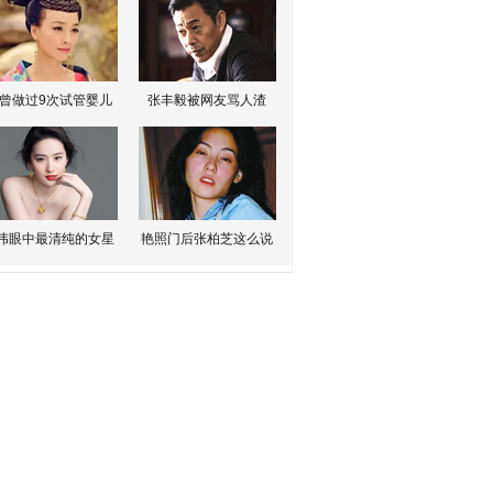
曾做过9次试管婴儿
张丰毅被网友骂人渣
伟眼中最清纯的女星
艳照门后张柏芝这么说