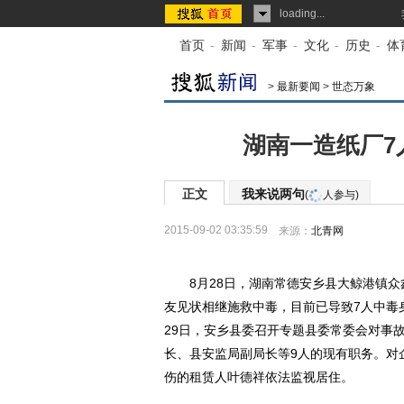
loading...
首页
-
新闻
-
军事
-
文化
-
历史
-
体
>
最新要闻
>
世态万象
湖南一造纸厂7
正文
我来说两句
(
人参与)
2015-09-02 03:35:59
来源：
北青网
8月28日，湖南常德安乡县大鲸港镇众
友见状相继施救中毒，目前已导致7人中毒
29日，安乡县委召开专题县委常委会对事
长、县安监局副局长等9人的现有职务。对
伤的租赁人叶德祥依法监视居住。