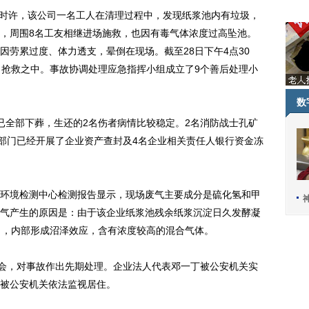
时许，该公司一名工人在清理过程中，发现纸浆池内有垃圾，
，周围8名工友相继进场施救，也因有毒气体浓度过高坠池。
因劳累过度、体力透支，晕倒在现场。截至28日下午4点30
力抢救之中。事故协调处理应急指挥小组成立了9个善后处理小
数
全部下葬，生还的2名伤者病情比较稳定。2名消防战士孔矿
关部门已经开展了企业资产查封及4名企业相关责任人银行资金冻
境检测中心检测报告显示，现场废气主要成分是硫化氢和甲
气产生的原因是：由于该企业纸浆池残余纸浆沉淀日久发酵凝
），内部形成沼泽效应，含有浓度较高的混合气体。
会，对事故作出先期处理。企业法人代表邓一丁被公安机关实
被公安机关依法监视居住。