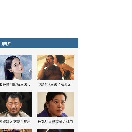
门图片
出身豪门却拍三级片
戏精演三级片获影帝
因嫖娼入狱现在复出
被孙红雷抛弃她入佛门