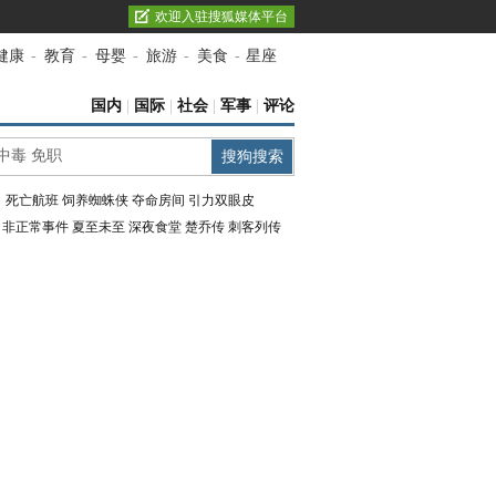
欢迎入驻搜狐媒体平台
健康
-
教育
-
母婴
-
旅游
-
美食
-
星座
国内
|
国际
|
社会
|
军事
|
评论
：
死亡航班
饲养蜘蛛侠
夺命房间
引力双眼皮
：
非正常事件
夏至未至
深夜食堂
楚乔传
刺客列传