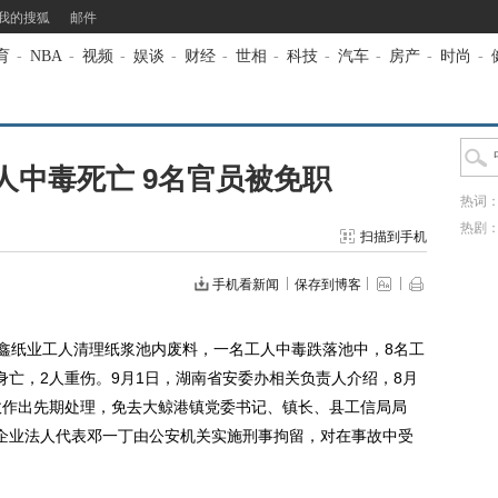
我的搜狐
邮件
育
-
NBA
-
视频
-
娱谈
-
财经
-
世相
-
科技
-
汽车
-
房产
-
时尚
-
人中毒死亡 9名官员被免职
热词
热剧
扫描到手机
手机看新闻
保存到博客
鑫纸业工人清理纸浆池内废料，一名工人中毒跌落池中，8名工
身亡，2人重伤。9月1日，湖南省安委办相关负责人介绍，8月
故作出先期处理，免去大鲸港镇党委书记、镇长、县工信局局
企业法人代表邓一丁由公安机关实施刑事拘留，对在事故中受