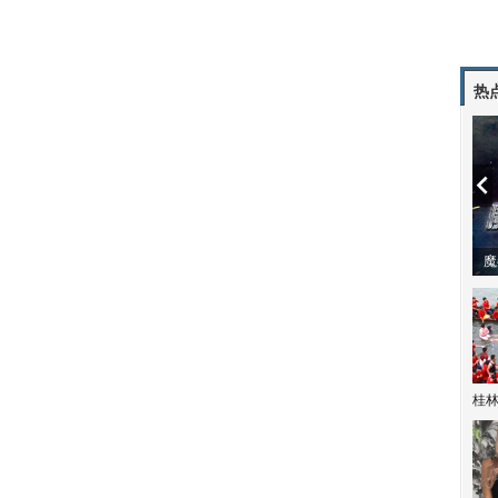
热
潼体验爱情哲学
南方有乔木 | “科创CP”渐入佳境
魔
桂林