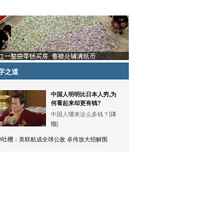
字之道
中国人明明比日本人穷,为
何看起来却更有钱?
中国人哪来这么多钱？[
详
细
]
神吐槽：
美联航成全球公敌 卓伟放大招解围