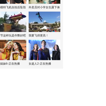
红模特飞机自拍后坠毁
外卖员对小学女生露下体
水节这样玩是作弊好吧
我要飞得更高！
姐妹6-正在热播
女超人2-正在热播