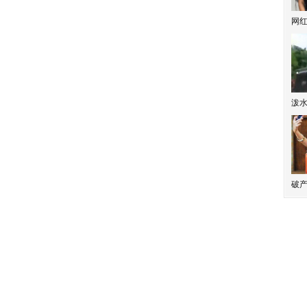
网
泼
破产