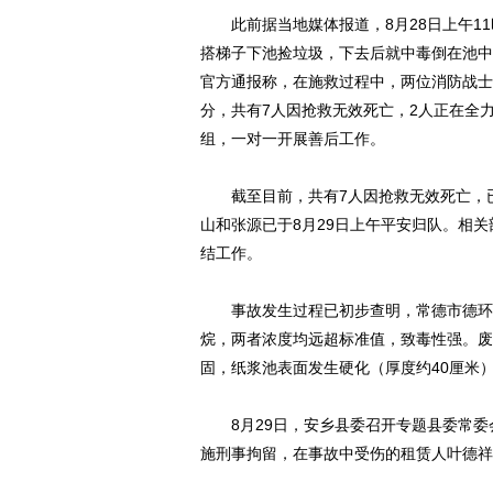
此前据当地媒体报道，8月28日上午11
搭梯子下池捡垃圾，下去后就中毒倒在池中
官方通报称，在施救过程中，两位消防战士
分，共有7人因抢救无效死亡，2人正在全
组，一对一开展善后工作。
截至目前，共有7人因抢救无效死亡，已
山和张源已于8月29日上午平安归队。相
结工作。
事故发生过程已初步查明，常德市德环环
烷，两者浓度均远超标准值，致毒性强。废
固，纸浆池表面发生硬化（厚度约40厘米
8月29日，安乡县委召开专题县委常委
施刑事拘留，在事故中受伤的租赁人叶德祥