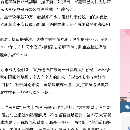
冒惠萍近日正式辞职。据了解，7月6日，冒惠萍已前往无锡江
光伏科技股份有限公司副总裁，年薪70万。
。至于说年薪70万，看起来不少，但相对于传说中的"灰色收
。官员辞职其实不应该成为新闻，放眼未来，还会有更多的更高级别
归"，却值得关注。这些年来官员辞职，发生得并不少。分析
2013年，广州两个官员相继辞去公职下海，到企业担任高管；
也选择了辞官下海。
众创业万众创新，官员选择在市场一线实现人生价值，不应该
家有国家的梦想，个人有个人的追求，谁都对未来有美好向
斗目标"，对于舆论来说，自然应该尊重并且支持官员追求美好
后往往有一些深层次的问题。
广告
当有相对"高大上"特别是多元化的理想。"为官发财，应当两
我
。但要防止把这句话理解成，不是当官就是发财，当不了大官就
成功观，只有权力和财富，那是一件很可怕的事。"官员辞职等