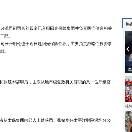
热
改革司副司长刘殿奎已入职阳光保险集团并负责医疗健康相关
干部。
司长张明伦也于近日赴阳光保险任职，主要负责战略性投资事
部。
潼体验爱情哲学
南方有乔木 | “科创CP”渐入佳境
魔
长张毓华辞职后，山东从地市级党政机关辞职的又一位厅级官
桂林
者从太保集团内部人士处获悉，张毓华任太平洋财险深圳分公