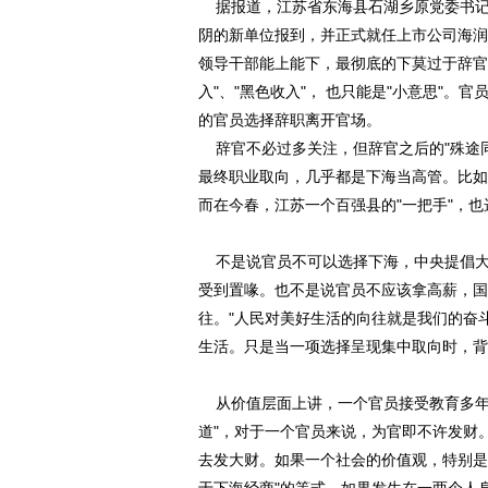
据报道，江苏省东海县石湖乡原党委书记
阴的新单位报到，并正式就任上市公司海润
领导干部能上能下，最彻底的下莫过于辞官
入"、"黑色收入"， 也只能是"小意思"
的官员选择辞职离开官场。
辞官不必过多关注，但辞官之后的"殊途同
最终职业取向，几乎都是下海当高管。比如
而在今春，江苏一个百强县的"一把手"，
不是说官员不可以选择下海，中央提倡大
受到置喙。也不是说官员不应该拿高薪，国
往。"人民对美好生活的向往就是我们的奋
生活。只是当一项选择呈现集中取向时，背
从价值层面上讲，一个官员接受教育多年，
道"，对于一个官员来说，为官即不许发财
去发大财。如果一个社会的价值观，特别是