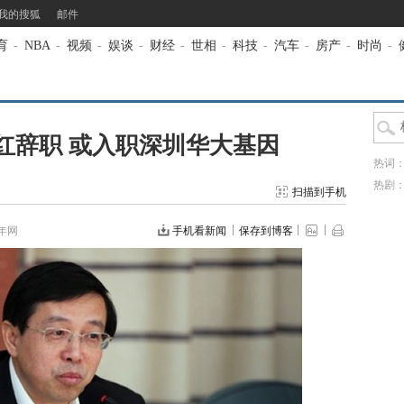
我的搜狐
邮件
育
-
NBA
-
视频
-
娱谈
-
财经
-
世相
-
科技
-
汽车
-
房产
-
时尚
-
红辞职 或入职深圳华大基因
热词
热剧
扫描到手机
年网
手机看新闻
保存到博客