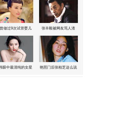
曾做过9次试管婴儿
张丰毅被网友骂人渣
伟眼中最清纯的女星
艳照门后张柏芝这么说