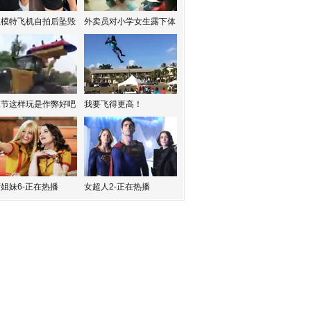
红模特飞机自拍后坠毁
外卖员对小学女生露下体
水节这样玩是作弊好吧
我要飞得更高！
姐妹6-正在热播
女超人2-正在热播