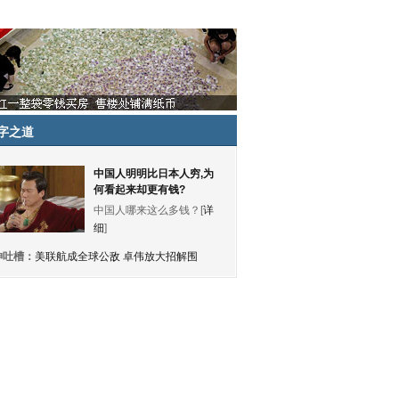
字之道
中国人明明比日本人穷,为
何看起来却更有钱?
中国人哪来这么多钱？[
详
细
]
神吐槽：
美联航成全球公敌 卓伟放大招解围