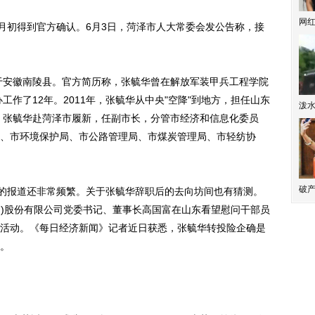
网
初得到官方确认。6月3日，菏泽市人大常委会发公告称，接
于安徽南陵县。官方简历称，张毓华曾在解放军装甲兵工程学院
工作了12年。2011年，张毓华从中央"空降"到地方，担任山东
泼
年，张毓华赴菏泽市履新，任副市长，分管市经济和信息化委员
、市环境保护局、市公路管理局、市煤炭管理局、市轻纺协
破产
的报道还非常频繁。关于张毓华辞职后的去向坊间也有猜测。
团)股份有限公司党委书记、董事长高国富在山东看望慰问干部员
活动。《每日经济新闻》记者近日获悉，张毓华转投险企确是
。