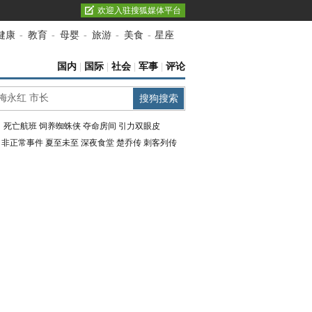
欢迎入驻搜狐媒体平台
健康
-
教育
-
母婴
-
旅游
-
美食
-
星座
国内
|
国际
|
社会
|
军事
|
评论
：
死亡航班
饲养蜘蛛侠
夺命房间
引力双眼皮
：
非正常事件
夏至未至
深夜食堂
楚乔传
刺客列传