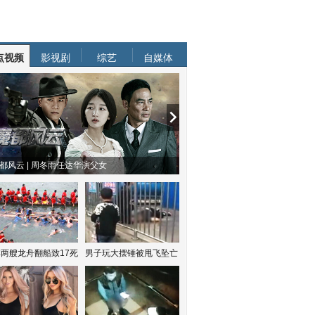
点视频
影视剧
综艺
自媒体
都风云 | 周冬雨任达华演父女
两艘龙舟翻船致17死
男子玩大摆锤被甩飞坠亡