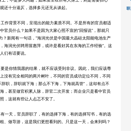
身上，不是多大问题；如果发生在所有人身上，则是需要担心
观还十分逼仄，选择多元还无从谈起。
工作背景不同，呈现出的能力素质不同。不是所有的官员都适
中官员什么？如果不是因为大家心照不宣的"回报说"，那就只
能力？新闻有一句话，"海润光伏是中国最大晶硅太阳能电池生产
，海润光伏聘用冒惠萍，或许是看好其在东海的工作经验"。这
人们有话要说。
要是你情我愿的结果，就不应该受到非议。因此，我们应该尊
上没有完全相同的两片树叶，不同的官员成功定位不同，不同
不辞职，辞职就下海；那么不下海，下海就高管"，这却有点不
海，甚至做官积累人脉，辞官二次开发；而企业只是看中官员
照，这就有些让人忐忑不安了。
有一天，官员辞职了，有的选择下海，有的选择写书，有的选
租、做导游，这是我们更想看到的。只是这一天，会来到吗？