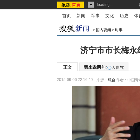
loading...
首页
-
新闻
-
军事
-
文化
-
历史
-
体
>
国内要闻
>
时事
济宁市市长梅永
正文
我来说两句
(
人参与)
2015-09-06 22:16:49
来源：
综合
作者：中国青