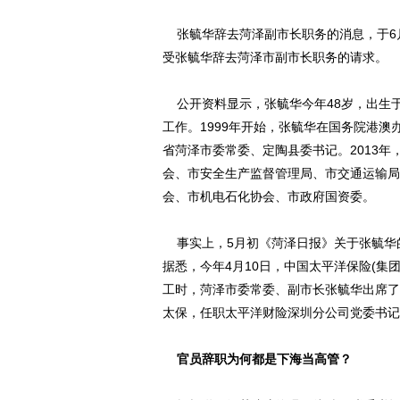
张毓华辞去菏泽副市长职务的消息，于6月
受张毓华辞去菏泽市副市长职务的请求。
公开资料显示，张毓华今年48岁，出生
工作。1999年开始，张毓华在国务院港澳办
省菏泽市委常委、定陶县委书记。2013
会、市安全生产监督管理局、市交通运输局
会、市机电石化协会、市政府国资委。
事实上，5月初《菏泽日报》关于张毓华
据悉，今年4月10日，中国太平洋保险(集
工时，菏泽市委常委、副市长张毓华出席了
太保，任职太平洋财险深圳分公司党委书记
官员辞职为何都是下海当高管？