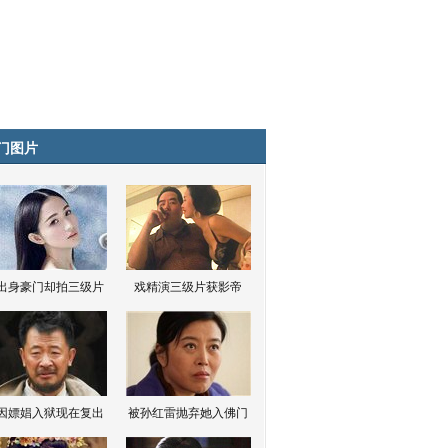
门图片
出身豪门却拍三级片
戏精演三级片获影帝
因嫖娼入狱现在复出
被孙红雷抛弃她入佛门