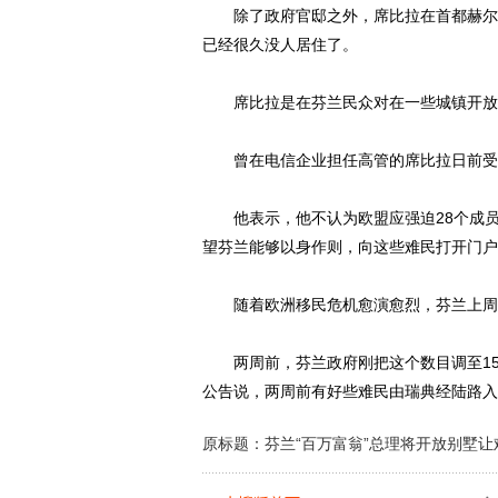
除了政府官邸之外，席比拉在首都赫尔辛
已经很久没人居住了。
席比拉是在芬兰民众对在一些城镇开放难
曾在电信企业担任高管的席比拉日前受访
他表示，他不认为欧盟应强迫28个成员
望芬兰能够以身作则，向这些难民打开门户
随着欧洲移民危机愈演愈烈，芬兰上周五
两周前，芬兰政府刚把这个数目调至150
公告说，两周前有好些难民由瑞典经陆路入
原标题：芬兰“百万富翁”总理将开放别墅让