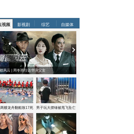
点视频
影视剧
综艺
自媒体
都风云 | 周冬雨任达华演父女
两艘龙舟翻船致17死
男子玩大摆锤被甩飞坠亡