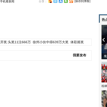
[保存到博客]
手机看新闻
分享：
热
开奖:头奖11注666万
徐州小伙中得639万大奖
体彩摇奖
我要发布
潼体验爱情哲学
南方有乔木 | “科创CP”渐入佳境
魔
桂林