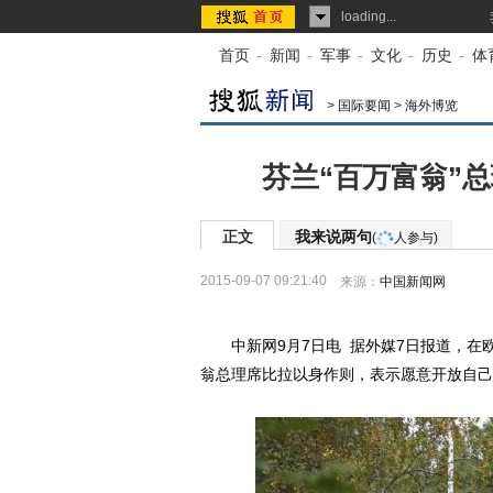
loading...
首页
-
新闻
-
军事
-
文化
-
历史
-
体
>
国际要闻
>
海外博览
芬兰“百万富翁”
正文
我来说两句
(
人参与)
2015-09-07 09:21:40
来源：
中国新闻网
中新网9月7日电 据外媒7日报道，在
翁总理席比拉以身作则，表示愿意开放自己