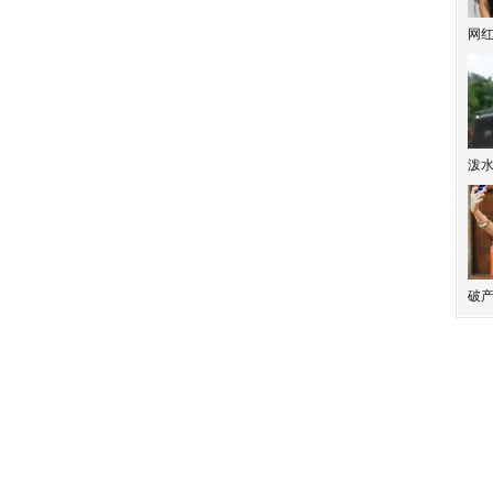
网
泼
破产