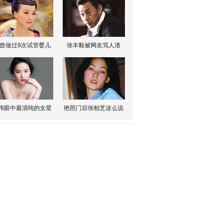
曾做过9次试管婴儿
张丰毅被网友骂人渣
伟眼中最清纯的女星
艳照门后张柏芝这么说