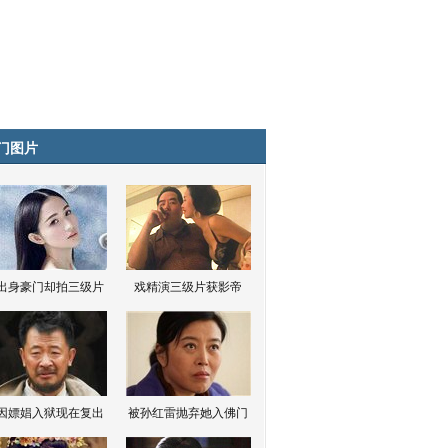
门图片
出身豪门却拍三级片
戏精演三级片获影帝
因嫖娼入狱现在复出
被孙红雷抛弃她入佛门