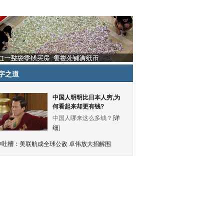
字之道
中国人明明比日本人穷,为
何看起来却更有钱?
中国人哪来这么多钱？[
详
细
]
神吐槽：
美联航成全球公敌 卓伟放大招解围