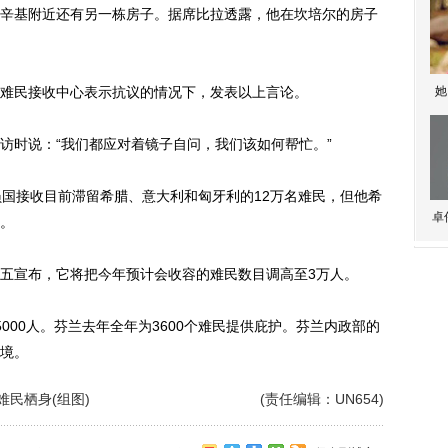
基附近还有另一栋房子。据席比拉透露，他在坎培尔的房子
民接收中心表示抗议的情况下，发表以上言论。
她
时说：“我们都应对着镜子自问，我们该如何帮忙。”
国接收目前滞留希腊、意大利和匈牙利的12万名难民，但他希
卓
。
宣布，它将把今年预计会收容的难民数目调高至3万人。
00人。芬兰去年全年为3600个难民提供庇护。芬兰内政部的
境。
难民栖身(组图)
(责任编辑：UN654)