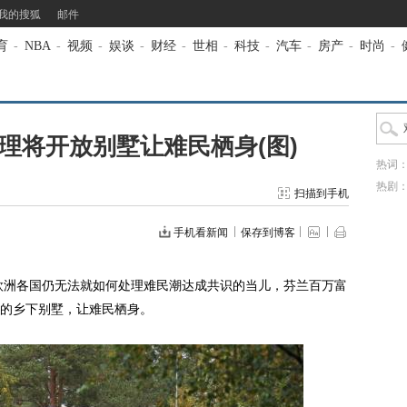
我的搜狐
邮件
育
-
NBA
-
视频
-
娱谈
-
财经
-
世相
-
科技
-
汽车
-
房产
-
时尚
-
总理将开放别墅让难民栖身(图)
热词
热剧
扫描到手机
手机看新闻
保存到博客
欧洲各国仍无法就如何处理难民潮达成共识的当儿，芬兰百万富
的乡下别墅，让难民栖身。