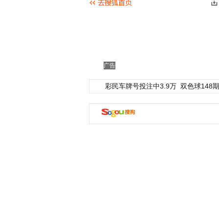
广告
彩民车牌号投注中3.9万
双色球148期
动物系恋人啊 | 钟欣