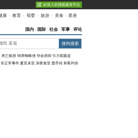
欢迎入驻搜狐媒体平台
健康
-
教育
-
母婴
-
旅游
-
美食
-
星座
国内
|
国际
|
社会
|
军事
|
评论
：
死亡航班
饲养蜘蛛侠
夺命房间
引力双眼皮
：
非正常事件
夏至未至
深夜食堂
楚乔传
刺客列传