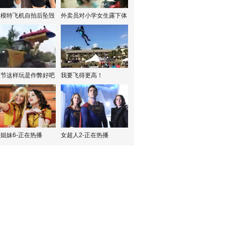
红模特飞机自拍后坠毁
外卖员对小学女生露下体
水节这样玩是作弊好吧
我要飞得更高！
姐妹6-正在热播
女超人2-正在热播