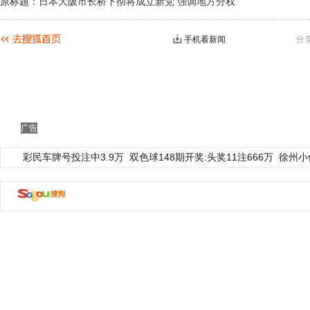
原标题：日本大阪市长桥下彻将成立新党 强调地方分权
手机看新闻
分
广告
彩民车牌号投注中3.9万
双色球148期开奖:头奖11注666万
徐州小