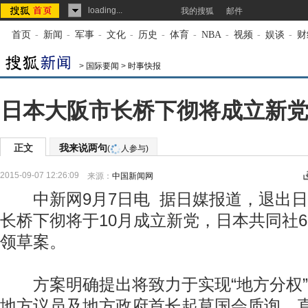
loading...
我的搜狐
邮件
首页
-
新闻
-
军事
-
文化
-
历史
-
体育
-
NBA
-
视频
-
娱谈
-
财
>
国际要闻
>
时事快报
日本大阪市长桥下彻将成立新党
正文
我来说两句
(
人参与)
2015-09-07 12:26:09
来源：
中国新闻网
中新网9月7日电 据日媒报道，退出日
长桥下彻将于10月成立新党，日本共同社
领草案。
方案明确提出将致力于实现“地方分权”
地方议员及地方政府首长起草国会质询，