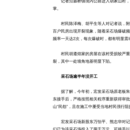
记者沿聂桥镇境内公路进入胡家山村，所
掌。
村民陈泽梅、胡平生等人对记者说，附近
百户民房出现开裂现象，随着采石场爆破频
频率一天达2次，每次爆破时，都有明显震
村民胡遵煌家的房屋在该村受损较严重。
裂，其中一处墙角地基明显下陷。
采石场逾半年没开工
据了解，今年初，宏发采石场原老板朱某
东接手后，严格按照相关程序重新获得审批
山“民怨”，且在施工中屡受当地村民强行
宏发采石场新股东万怡平、熊志华对记者
们已为该采石场投入了两千万元，可接手以