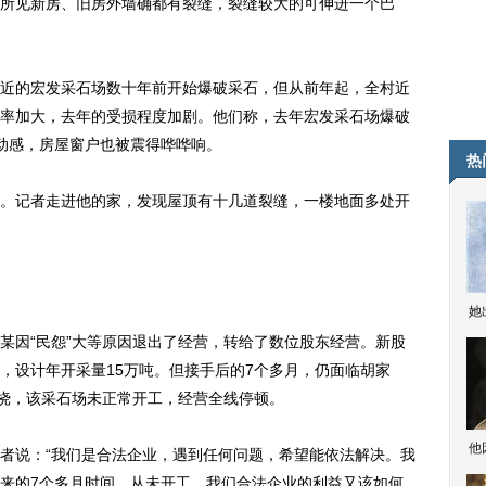
见新房、旧房外墙确都有裂缝，裂缝较大的可伸进一个巴
的宏发采石场数十年前开始爆破采石，但从前年起，全村近
率加大，去年的受损程度加剧。他们称，去年宏发采石场爆破
动感，房屋窗户也被震得哗哗响。
热
记者走进他的家，发现屋顶有十几道裂缝，一楼地面多处开
她
因“民怨”大等原因退出了经营，转给了数位股东经营。新股
，设计年开采量15万吨。但接手后的7个多月，仍面临胡家
阻挠，该采石场未正常开工，经营全线停顿。
他
说：“我们是合法企业，遇到任何问题，希望能依法解决。我
来的7个多月时间，从未开工，我们合法企业的利益又该如何