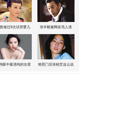
曾做过9次试管婴儿
张丰毅被网友骂人渣
伟眼中最清纯的女星
艳照门后张柏芝这么说