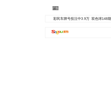
广告
彩民车牌号投注中3.9万
双色球148期