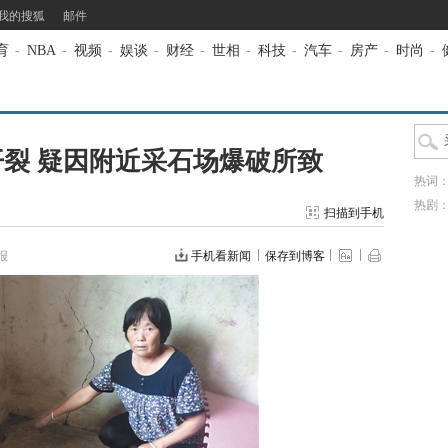
我的搜狐
邮件
育
-
NBA
-
视频
-
娱谈
-
财经
-
世相
-
科技
-
汽车
-
房产
-
时尚
-
裂 疑因附近采石场爆破所致
热词
热剧
扫描到手机
报
手机看新闻
保存到博客