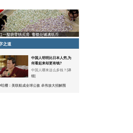
字之道
中国人明明比日本人穷,为
何看起来却更有钱?
中国人哪来这么多钱？[
详
细
]
神吐槽：
美联航成全球公敌 卓伟放大招解围