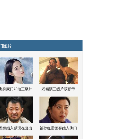
门图片
出身豪门却拍三级片
戏精演三级片获影帝
因嫖娼入狱现在复出
被孙红雷抛弃她入佛门