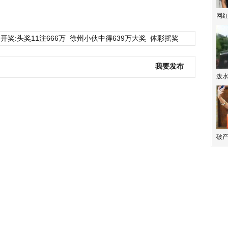
网
开奖:头奖11注666万
徐州小伙中得639万大奖
体彩摇奖
我要发布
泼
破产