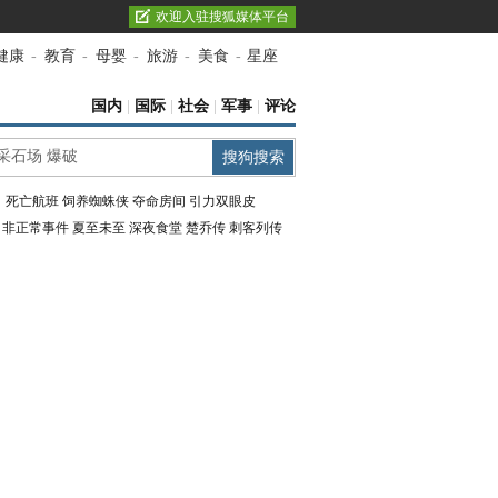
欢迎入驻搜狐媒体平台
健康
-
教育
-
母婴
-
旅游
-
美食
-
星座
国内
|
国际
|
社会
|
军事
|
评论
：
死亡航班
饲养蜘蛛侠
夺命房间
引力双眼皮
：
非正常事件
夏至未至
深夜食堂
楚乔传
刺客列传