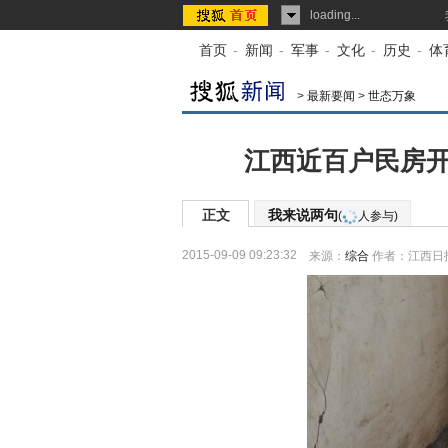
loading...
首页
-
新闻
-
军事
-
文化
-
历史
-
体
>
最新要闻
>
世态万象
江西近百户民房开
正文
我来说两句
(
人参与)
2015-09-09 09:23:32
来源：
综合
作者：江西日