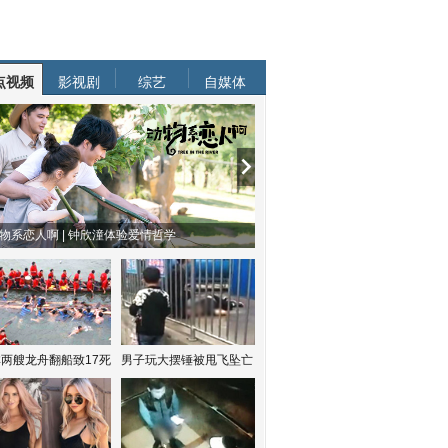
点视频
影视剧
综艺
自媒体
物系恋人啊 | 钟欣潼体验爱情哲学
南方有乔木 | “科创CP”渐入佳境
两艘龙舟翻船致17死
男子玩大摆锤被甩飞坠亡