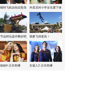
红模特飞机自拍后坠毁
外卖员对小学女生露下体
水节这样玩是作弊好吧
我要飞得更高！
姐妹6-正在热播
女超人2-正在热播