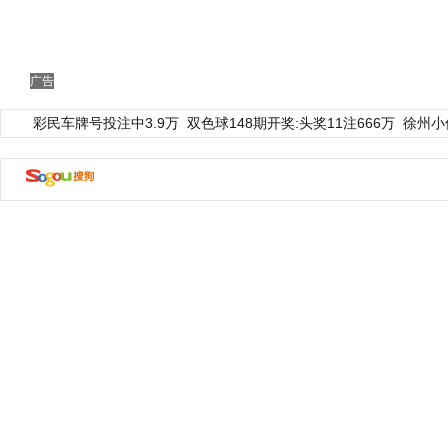
广告
彩民车牌号投注中3.9万
双色球148期开奖:头奖11注666万
徐州小
动物系恋人啊 | 钟欣潼体验爱情哲学
南方