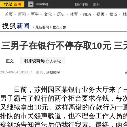
loading...
我的搜狐
邮件
首页
-
新闻
-
军事
-
文化
-
历史
-
体育
-
NBA
-
视频
-
娱谈
-
财
>
最新要闻
>
世态万象
三男子在银行不停存取10元 三
正文
我来说两句
(
人参与)
2015-09-14 10:03:34
来源：
法制晚报
日前，苏州园区某银行业务大厅来了三
男子霸占了银行的两个柜台要求存钱，每次
又继续拿出10元。这样离谱的存款行为一
排队的市民怨声载道，也不理会工作人员
察到场告知违法后仍我行我素。最终，两