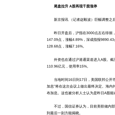
尾盘拉升 A股再现千股涨停
新京报讯 （记者赵毅波）巨幅调整之后
昨日开盘后，沪指在3000点左右徘徊，但
147.09点，涨幅4.89%，深成指报9890.4
128.68点，涨幅7.16%。
外资也在通过沪港通渠道进入A股。截至A股
动物系恋人啊 | 钟欣
110.96亿元，使用率15%。
当地时间16日到17日，美国联邦公开市
加息”将在这次会议上做出最终决定。海内
布加息。这也被分析人士认为是昨日A股能
不过，国信证券认为，目前美联储内部官
到最后一刻方能揭晓。