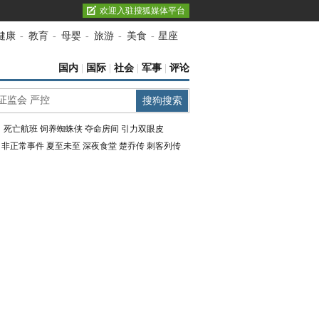
欢迎入驻搜狐媒体平台
健康
-
教育
-
母婴
-
旅游
-
美食
-
星座
国内
|
国际
|
社会
|
军事
|
评论
：
死亡航班
饲养蜘蛛侠
夺命房间
引力双眼皮
：
非正常事件
夏至未至
深夜食堂
楚乔传
刺客列传