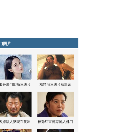
门图片
出身豪门却拍三级片
戏精演三级片获影帝
因嫖娼入狱现在复出
被孙红雷抛弃她入佛门