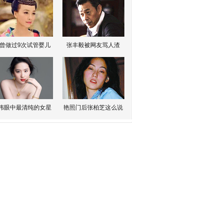
曾做过9次试管婴儿
张丰毅被网友骂人渣
伟眼中最清纯的女星
艳照门后张柏芝这么说