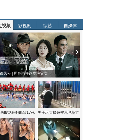
点视频
影视剧
综艺
自媒体
都风云 | 周冬雨任达华演父女
两艘龙舟翻船致17死
男子玩大摆锤被甩飞坠亡