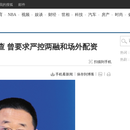
我的搜狐
邮件
育
-
NBA
-
视频
-
娱谈
-
财经
-
世相
-
科技
-
汽车
-
房产
-
时尚
-
查 曾要求严控两融和场外配资
热词
热剧
扫描到手机
手机看新闻
保存到博客