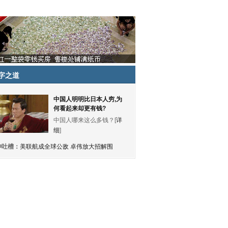
字之道
中国人明明比日本人穷,为
何看起来却更有钱?
中国人哪来这么多钱？[
详
细
]
神吐槽：
美联航成全球公敌 卓伟放大招解围