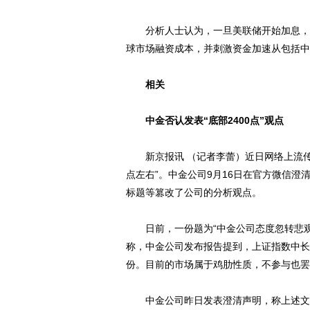
分析人士认为，一旦美联储开始加息，不
球市场融资成本，并刺激资金加速从包括中
相关
中金否认发表“底部2400点”观点
新京报讯 （记者李蕾）近日网络上流传一
点左右”。中金公司9月16日在官方微信
标题等篡改了公司的分析观点。
日前，一份题为“中金公司态度忽转悲观，
称，中金公司发布报告提到，上证指数中长期
份。目前的市场属于鸡肋性质，不参与也罢
中金公司昨日发表澄清声明，称上述文章