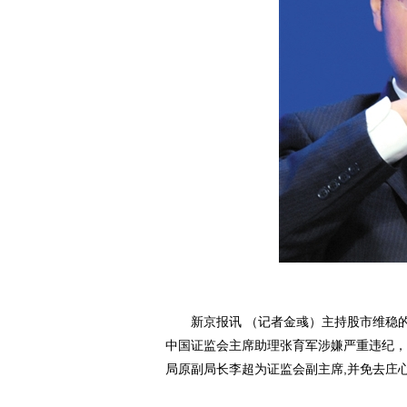
新京报讯 （记者金彧）主持股市维稳的证
中国证监会主席助理张育军涉嫌严重违纪，
局原副局长李超为证监会副主席,并免去庄