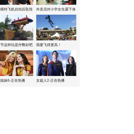
红模特飞机自拍后坠毁
外卖员对小学女生露下体
水节这样玩是作弊好吧
我要飞得更高！
姐妹6-正在热播
女超人2-正在热播