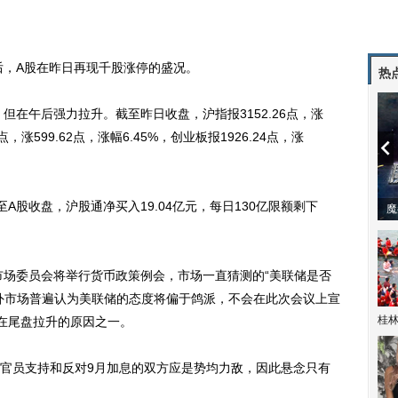
，A股在昨日再现千股涨停的盛况。
热
在午后强力拉升。截至昨日收盘，沪指报3152.26点，涨
3点，涨599.62点，涨幅6.45%，创业板报1926.24点，涨
收盘，沪股通净买入19.04亿元，每日130亿限额剩下
潼体验爱情哲学
南方有乔木 | “科创CP”渐入佳境
魔
场委员会将举行货币政策例会，市场一直猜测的“美联储是否
外市场普遍认为美联储的态度将偏于鸽派，不会在此次会议上宣
桂林
在尾盘拉升的原因之一。
员支持和反对9月加息的双方应是势均力敌，因此悬念只有