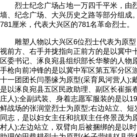
烈士纪念广场占地一万四千平米，由烈
墙、纪念广场、大兴历史之路等部分组成
781厘米，代表大兴区的781名革命烈士。
雕塑人物以大兴区6位烈士代表为原型
视前方、右手并拢指向正前方的是以冀中
区委书记、涿良宛县组织部长华黎的人物原
手枪向前冲锋的是以冀中军区第五军分区
十一团团长闫墨缘为原型(采育凤河营人);
是以涿良宛县五区民政助理、副区长崔振春
庄人);全副武装、身着志愿军服装的是以19
鲜战场的张润堂烈士为原型;右边站立、短
同志，是以妇女主任和抗联主任佟景茂为原
村人);左边站立，双臂向后被捆绑的是以
助理的田载耕烈士为原型(长子营镇赵县营