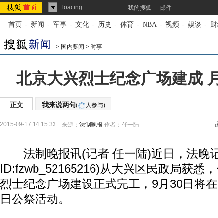
loading...
我的搜狐
邮件
首页
-
新闻
-
军事
-
文化
-
历史
-
体育
-
NBA
-
视频
-
娱谈
-
财
>
国内要闻
>
时事
北京大兴烈士纪念广场建成 
正文
我来说两句
(
人参与)
2015-09-17 14:15:33
来源：
法制晚报
作者：任一陆
法制晚报讯(记者 任一陆)近日，法晚记
ID:fzwb_52165216)从大兴区民政局
烈士纪念广场建设正式完工，9月30日将
日公祭活动。