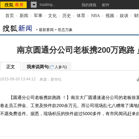
loading...
我的搜狐
邮件
首页
-
新闻
-
军事
-
文化
-
历史
-
体育
-
NBA
-
视频
-
娱谈
-
财
>
最新要闻
>
世态万象
南京圆通分公司老板携200万跑路
正文
我来说两句
(
人参与)
2015-09-20 13:44:12
来源：
新华社
【圆通分公司老板携款跑路 ！】南京大厂圆通速递分公司的老板徐某
卷走员工押金、工资及快件款200余万元。而公司现场乱七八糟堆了满
不愿免费送件。据悉，现场积压的快件超过5000多件，有市民闻讯赶来