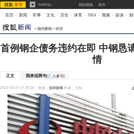
loading...
我的搜狐
邮件
首页
-
新闻
-
军事
-
文化
-
历史
-
体育
-
NBA
-
视频
-
娱谈
-
财
>
国内要闻
>
经济
首例钢企债务违约在即 中钢恳
情
正文
我来说两句
(
人参与)
2015-10-16 17:30:30
来源：
澎湃新闻
作者：王灿