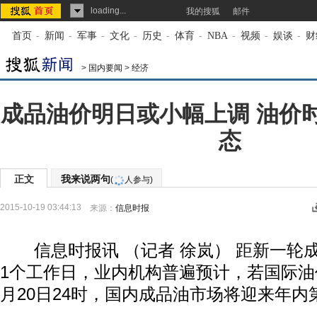
loading...
我的搜狐
邮件
首页
-
新闻
-
军事
-
文化
-
历史
-
体育
-
NBA
-
视频
-
娱谈
-
财
>
国内要闻
>
经济
成品油价明日或小幅上调 油价
态
正文
我来说两句
(
人参与)
2015-10-19 03:44:13
来源：
信息时报
信息时报讯 （记者 徐岚） 距新一轮
1个工作日，业内机构普遍预计，若国际油
月20日24时，国内成品油市场将迎来年内