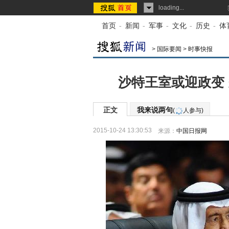
loading...
首页
-
新闻
-
军事
-
文化
-
历史
-
体
>
国际要闻
>
时事快报
沙特王室或迎政变
正文
我来说两句
(
人参与)
2015-10-24 13:30:53
来源：
中国日报网