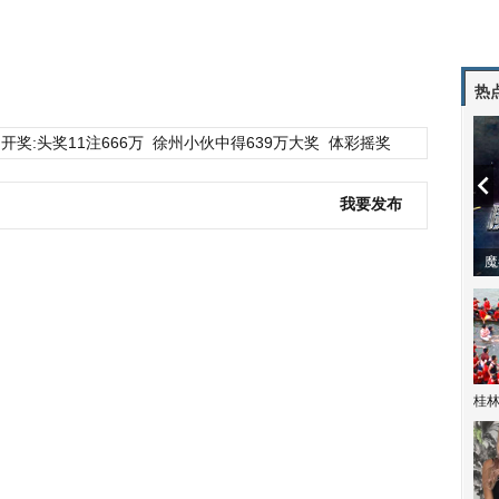
热
开奖:头奖11注666万
徐州小伙中得639万大奖
体彩摇奖
我要发布
潼体验爱情哲学
南方有乔木 | “科创CP”渐入佳境
魔
桂林