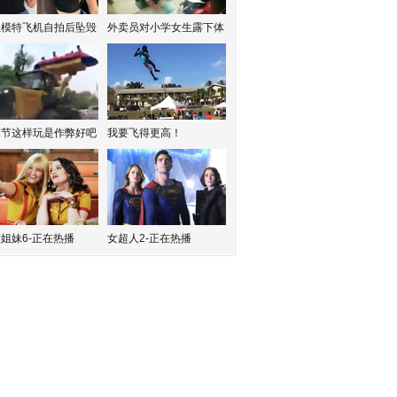
红模特飞机自拍后坠毁
外卖员对小学女生露下体
水节这样玩是作弊好吧
我要飞得更高！
姐妹6-正在热播
女超人2-正在热播