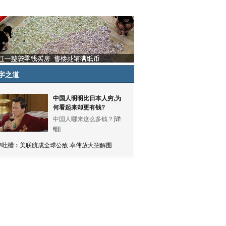
字之道
中国人明明比日本人穷,为
何看起来却更有钱?
中国人哪来这么多钱？[
详
细
]
神吐槽：
美联航成全球公敌 卓伟放大招解围