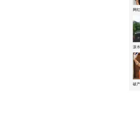
网
泼
破产