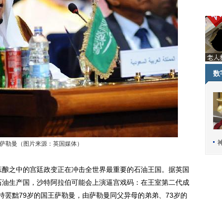
数
萨勒曼（图片来源：英国媒体）
酝酿之中的宫廷政变正在冲击全世界最重要的石油王国。据英国
号石油生产国，沙特阿拉伯可能会上演逼宫戏码：在王室第二代成
持罢黜79岁的国王萨勒曼，由萨勒曼同父异母的弟弟、73岁的