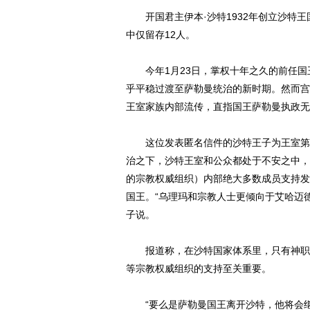
开国君主伊本·沙特1932年创立沙特王
中仅留存12人。
今年1月23日，掌权十年之久的前任国
乎平稳过渡至萨勒曼统治的新时期。然而宫
王室家族内部流传，直指国王萨勒曼执政无
这位发表匿名信件的沙特王子为王室第三
治之下，沙特王室和公众都处于不安之中，
的宗教权威组织）内部绝大多数成员支持发
国王。“乌理玛和宗教人士更倾向于艾哈迈
子说。
报道称，在沙特国家体系里，只有神职人
等宗教权威组织的支持至关重要。
“要么是萨勒曼国王离开沙特，他将会继