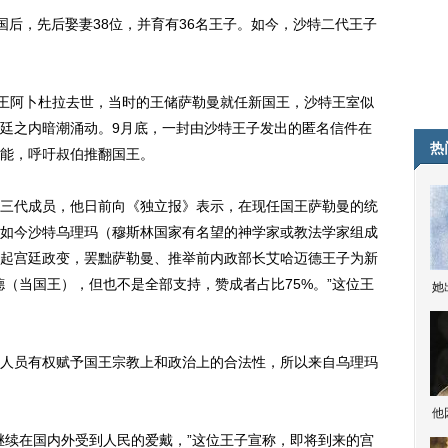
国后，先后娶妻38位，并育有36名王子。如今，沙特二代王子
王阿卜杜拉去世，当时的王储萨勒曼就任新国王，沙特王室似
廷之内暗潮涌动。9月底，一封由沙特王子发出的匿名信件在
热
能，呼吁叔伯推翻国王。
代成员，他日前向《独立报》表示，在现任国王萨勒曼的统
如今沙特乌理玛（穆斯林国家有名望的神学家或教法学家组成
起宫廷政变，罢黜萨勒曼、推举前内政部长艾哈迈德王子为新
德（当国王），但也不是全部支持，赞成者占比75%。”这位王
她
员有权赋予国王宗教上和政治上的合法性，所以来自乌理玛
他
续在国内外受到人民的爱戴，”这位王子宣称，即将到来的宫