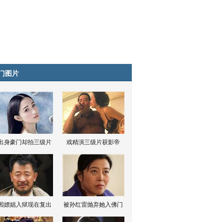
门图片
出身豪门却拍三级片
戏精演三级片获影帝
因嫖娼入狱现在复出
被孙红雷抛弃她入佛门