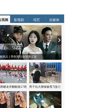
点视频
影视剧
综艺
自媒体
都风云 | 周冬雨任达华演父女
两艘龙舟翻船致17死
男子玩大摆锤被甩飞坠亡