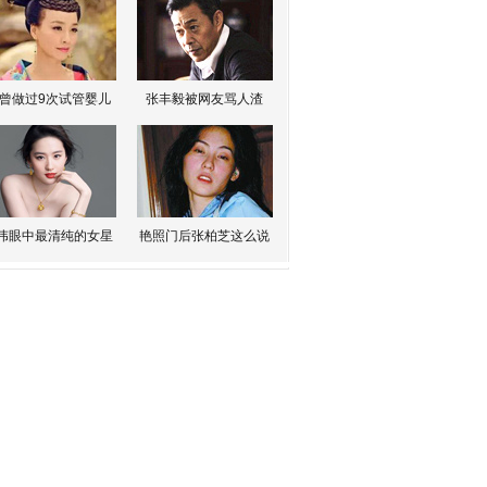
曾做过9次试管婴儿
张丰毅被网友骂人渣
伟眼中最清纯的女星
艳照门后张柏芝这么说