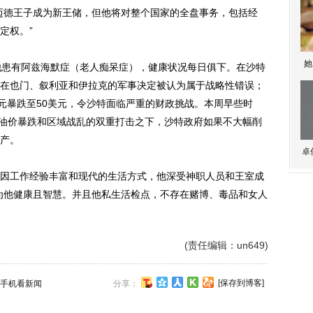
迈德王子成为新王储，但他将对整个国家的全盘事务，包括经
定权。”
她
患有阿兹海默症（老人痴呆症），健康状况每日俱下。在沙特
在也门、叙利亚和伊拉克的军事决定被认为属于战略性错误；
美元暴跌至50美元，令沙特面临严重的财政挑战。本周早些时
在油价暴跌和区域战乱的双重打击之下，沙特政府如果不大幅削
产。
卓
工作经验丰富和现代的生活方式，他深受神职人员和王室成
为他健康且智慧。并且他私生活检点，不存在赌博、毒品和女人
(责任编辑：un649)
[保存到博客]
手机看新闻
分享：