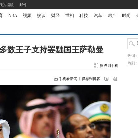
我的搜狐
邮件
育
-
NBA
-
视频
-
娱谈
-
财经
-
世相
-
科技
-
汽车
-
房产
-
时尚
-
 多数王子支持罢黜国王萨勒曼
热词
热剧
扫描到手机
手机看新闻
保存到博客