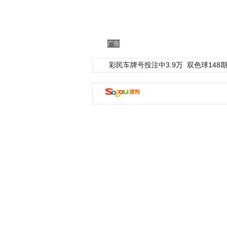
广告
彩民车牌号投注中3.9万
双色球148期
动物系恋人啊 | 钟欣