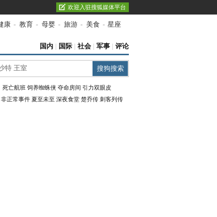
欢迎入驻搜狐媒体平台
健康
-
教育
-
母婴
-
旅游
-
美食
-
星座
国内
|
国际
|
社会
|
军事
|
评论
：
死亡航班
饲养蜘蛛侠
夺命房间
引力双眼皮
：
非正常事件
夏至未至
深夜食堂
楚乔传
刺客列传