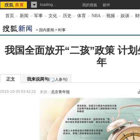
loading...
我的搜狐
邮件
首页
-
新闻
-
军事
-
文化
-
历史
-
体育
-
NBA
-
视频
-
娱谈
-
财
>
国内要闻
>
时事
我国全面放开“二孩”政策 计划
年
正文
我来说两句
(
人参与)
2015-10-30 03:42:22
来源：
北京青年报