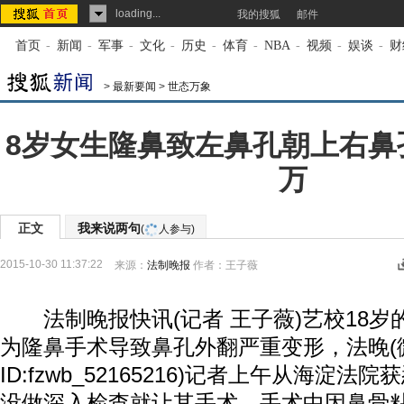
loading...
我的搜狐
邮件
首页
-
新闻
-
军事
-
文化
-
历史
-
体育
-
NBA
-
视频
-
娱谈
-
财
>
最新要闻
>
世态万象
8岁女生隆鼻致左鼻孔朝上右鼻孔
万
正文
我来说两句
(
人参与)
2015-10-30 11:37:22
来源：
法制晚报
作者：王子薇
法制晚报快讯(记者 王子薇)艺校18岁的
为隆鼻手术导致鼻孔外翻严重变形，法晚(
ID:fzwb_52165216)记者上午从海淀
没做深入检查就让其手术，手术中因鼻骨