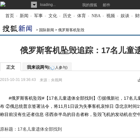
loading...
我的搜狐
邮件
首页
-
新闻
-
军事
-
文化
-
历史
-
体育
-
NBA
-
视频
-
娱谈
-
财
>
国际新闻
>
俄罗斯客机坠毁
俄罗斯客机坠毁追踪：17名儿童
正文
我来说两句
(
人参与)
2015-10-31 19:36:43
来源：
央视网
#俄罗斯客机坠毁#【17名儿童遗体全部找到】①据俄新社，17名儿
布 ②俄总统普京签署法令，将11月1日设为失事客机哀悼日 ③北京时间1
称目前没有生还者信息 ④西奈半岛的目击者称，坠毁飞机的发动机在空
原标题：17名儿童遗体全部找到