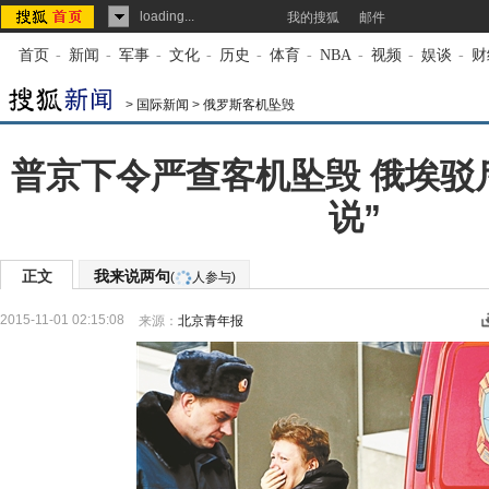
loading...
我的搜狐
邮件
首页
-
新闻
-
军事
-
文化
-
历史
-
体育
-
NBA
-
视频
-
娱谈
-
财
>
国际新闻
>
俄罗斯客机坠毁
普京下令严查客机坠毁 俄埃驳斥
说”
正文
我来说两句
(
人参与)
2015-11-01 02:15:08
来源：
北京青年报