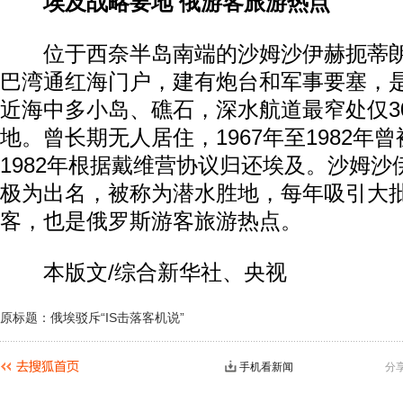
埃及战略要地 俄游客旅游热点
位于西奈半岛南端的沙姆沙伊赫扼蒂朗
巴湾通红海门户，建有炮台和军事要塞，
近海中多小岛、礁石，深水航道最窄处仅3
地。曾长期无人居住，1967年至1982年
1982年根据戴维营协议归还埃及。沙姆
极为出名，被称为潜水胜地，每年吸引大
客，也是俄罗斯游客旅游热点。
本版文/综合新华社、央视
原标题：俄埃驳斥“IS击落客机说”
手机看新闻
分