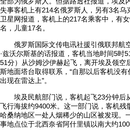
全部为俄罗斯人。但据路透社报道，埃及
失事客机上有214名俄罗斯人，另有3名
卫星网报道，客机上的217名乘客中，有女性
名，儿童17名。
俄罗斯国际文传电讯社援引俄联邦航空
·兹沃尔斯基的话报道，客机当地时间5时5
51分）从沙姆沙伊赫起飞，离开埃及领空
动物系恋人啊 | 钟欣潼体验爱情哲学
南方
斯地面塔台取得联系，“自那以后客机没有
出现在雷达上”。
埃及民航部门说，客机起飞23分钟后
飞行海拔约9400米。这一部门说，客机
哈桑纳地区一处人烟稀少的山区被发现。
事地点位于北西奈省阿什里镇以南大约10