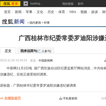
loading...
我的搜狐
邮件
首页
-
新闻
-
军事
-
文化
-
历史
-
体育
-
NBA
-
视频
-
娱谈
-
财
>
国内要闻
>
时事
广西桂林市纪委常委罗迪阳涉嫌
正文
我来说两句
(
人参与)
2015-11-02 15:34:24
来源：
中国新闻网
中新网11月2日电 据广西壮族自治区纪委监察厅网站消息，中共桂
涉嫌违纪，目前正接受组织调查。
原标题：广西桂林市纪委常委罗迪阳涉嫌违纪被调查
手机看新闻
分