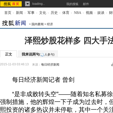
loading...
我的搜狐
邮件
首页
-
新闻
-
军事
-
文化
-
历史
-
体育
-
NBA
-
视频
-
娱谈
-
财
>
国内要闻
>
经济
泽熙炒股花样多 四大手
正文
我来说两句
(
人参与)
2015-11-03 03:46:13
来源：
每日经济新闻
每日经济新闻记者 曾剑
“是非成败转头空”——随着知名私募徐
强制措施，他的辉煌一下子成为过去时，
熙投资的诸多热议并未停歇，其中一个关