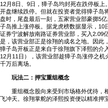
12月8日、9日，獐子岛均封死在跌停板上。
开盘继续跌停。但就在投资者觉得獐子岛
盘时，尾盘最后一刻，五家营业部豪掷5
子岛推上涨停板。据龙虎榜数据显示，10
证券宁波解放南路证券营业部，买入2.09
是，该营业部正是徐翔的成名之地。因此
獐子岛开板正是来自于徐翔旗下泽熙的介入
12月11日），该营业部趁獐子岛涨停之
千万后离场。
玩法二：押宝重组概念
重组概念股向来受到市场格外优待，相
飞冲天。徐翔掌舵的泽熙投资便以精准押