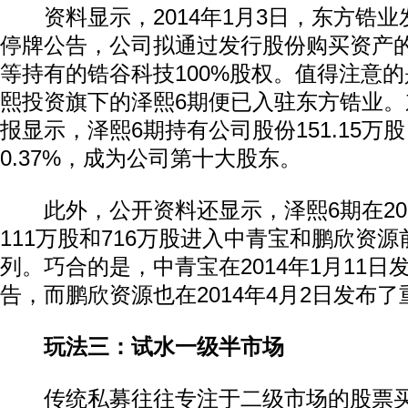
资料显示，2014年1月3日，东方锆业
停牌公告，公司拟通过发行股份购买资产
等持有的锆谷科技100%股权。值得注意
熙投资旗下的泽熙6期便已入驻东方锆业。东
报显示，泽熙6期持有公司股份151.15万
0.37%，成为公司第十大股东。
此外，公开资料还显示，泽熙6期在20
动物系恋人啊 | 钟欣潼体验爱情哲学
南方
111万股和716万股进入中青宝和鹏欣资
列。巧合的是，中青宝在2014年1月11
告，而鹏欣资源也在2014年4月2日发布
玩法三：试水一级半市场
传统私募往往专注于二级市场的股票买