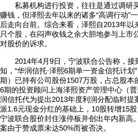
私募机构进行投资，往往是通过调研买
赚钱，但泽熙去年以来的诸多“高调行动”
后走向台前。综合来看，泽熙自2013年
只个股，在闷声收钱之余大胆地参与上市
对股价的诉求。
2014年4月9日，宁波联合公告称，接
知，“华润信托·泽熙6期单一资金信托计划
期）已持有公司股份1507万股，占总股本的
6期的投资顾问上海泽熙资产管理中心（
润信托代为提出2013年度利润分配临时提
派1.6元现金分红的基础上，10股转增15
宁波联合股价封住涨停板并创出年内新高
案由于赞成票未达50%而被否决。